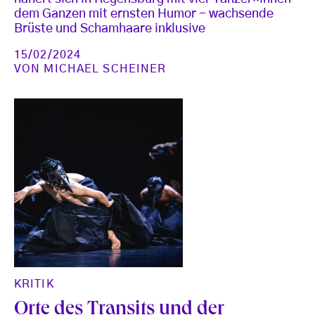
dem Ganzen mit ernsten Humor - wachsende
Brüste und Schamhaare inklusive
15/02/2024
VON
MICHAEL SCHEINER
KRITIK
Orte des Transits und der