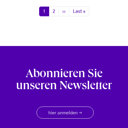
Seitennummerierung
Seite
Seite
Nächste Seite
Letzte Seite
1
2
››
Last »
Abonnieren Sie
unseren Newsletter
hier anmelden
→