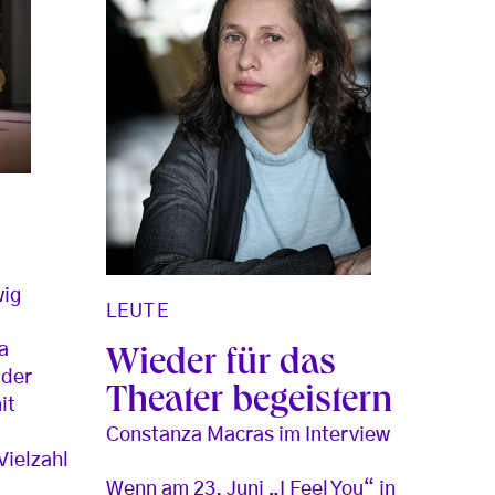
wig
LEUTE
a
Wieder für das
 der
Theater begeistern
it
Constanza Macras im Interview
Vielzahl
Wenn am 23. Juni „I Feel You“ in