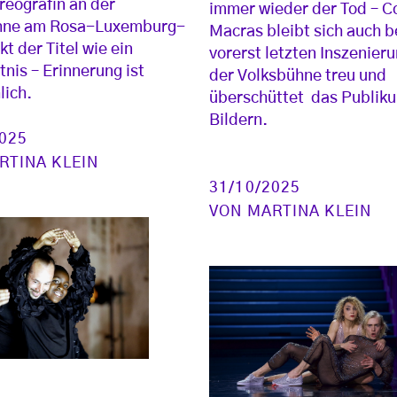
eografin an der
immer wieder der Tod – C
hne am Rosa-Luxemburg-
Macras bleibt sich auch be
kt der Titel wie ein
vorerst letzten Inszenier
nis – Erinnerung ist
der Volksbühne treu und
lich.
überschüttet das Publik
Bildern.
2025
RTINA KLEIN
31/10/2025
VON
MARTINA KLEIN