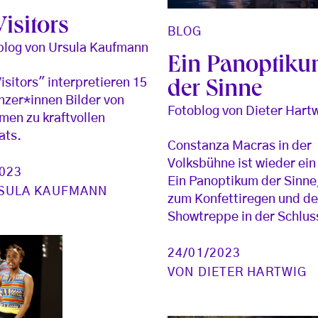
isitors
BLOG
blog von Ursula Kaufmann
Ein Panoptik
isitors" interpretieren 15
der Sinne
nzer*innen Bilder von
Fotoblog von Dieter Hart
lmen zu kraftvollen
ats.
Constanza Macras in der
Volksbühne ist wieder ein
2023
Ein Panoptikum der Sinne,
SULA KAUFMANN
zum Konfettiregen und de
Showtreppe in der Schlus
24/01/2023
VON
DIETER HARTWIG