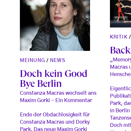
KRITIK
Back 
„Memory 
MEINUNG
/
NEWS
Macras 
Doch kein Good
Henschel
Bye Berlin
Eigentlic
Constanza Macras wechselt ans
Publikat
Maxim Gorki - Ein Kommentar
Park, da
in Berli
Ende der Obdachlosigkeit für
Tanzense
Constanza Macras und Dorky
Doch mit
Park. Das neue Maxim Gorki