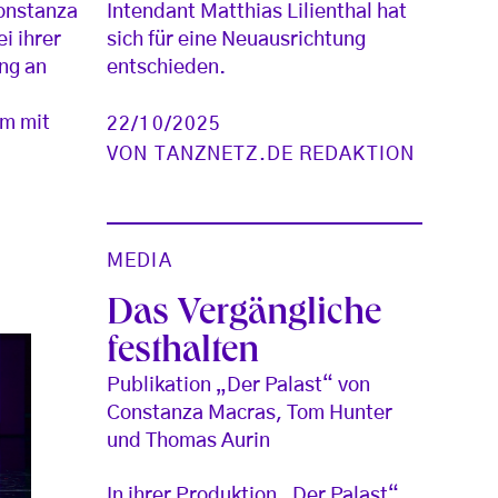
onstanza
Intendant Matthias Lilienthal hat
i ihrer
sich für eine Neuausrichtung
ung an
entschieden.
um mit
22/10/2025
VON
TANZNETZ.DE REDAKTION
MEDIA
Das Vergängliche
festhalten
Publikation „Der Palast“ von
Constanza Macras, Tom Hunter
und Thomas Aurin
In ihrer Produktion „Der Palast“