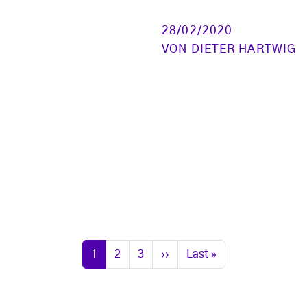
28/02/2020
VON
DIETER HARTWIG
Seite
Seite
Seite
Nächste Seite
Letzte Seite
1
2
3
››
Last »