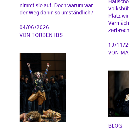
Hauschor
nimmt sie auf. Doch warum war
Volksbü
der Weg dahin so umständlich?
Platz wir
Vermächt
04/06/2026
zerbrech
VON
TORBEN IBS
19/11/
VON
MA
BLOG