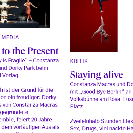
/
MEDIA
to the Present
is Fragile“ – Constanza
KRITIK
und Dorky Park beim
Staying alive
 Verlag
Constanza Macras und Do
h ist der Grund für die
mit „Good Bye Berlin“ an
ion ein freudiger: Dorky
Volksbühne am Rosa-Lu
s von Constanza Macras
Platz
n gegründete
mble, feiert 20 Jahre.
Zweieinhalb Stunden Elek
 dem vorläufigen Aus als
Sex, Drugs, viel nackte H