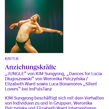
KRITIK
Anziehungskräfte
„JUNGLE“ von KIM Sungyong, „Dances for Lucia
Długoszewski“ von Weronika Pelczyńska /
Elizabeth Ward sowie Luca Bonamores „Silent
Lovers“ bei ImPulsTanz
KIM Sungyong beschäftigt sich mit dem Verhalten
von Individuen zu und in Gruppen. Weronika
Pelczyńska und Elizabeth Ward interpretieren