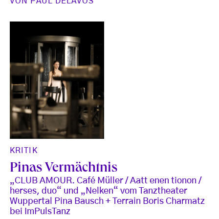
VON
PAUL DELAVOS
KRITIK
Pinas Vermächtnis
„CLUB AMOUR. Café Müller / Aatt enen tionon /
herses, duo“ und „Nelken“ vom Tanztheater
Wuppertal Pina Bausch + Terrain Boris Charmatz
bei ImPulsTanz