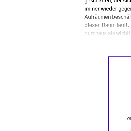
geschaffen, der sic
immer wieder gegen
Aufräumen beschäfti
diesen Raum läuft. 
durchaus als wichti
e