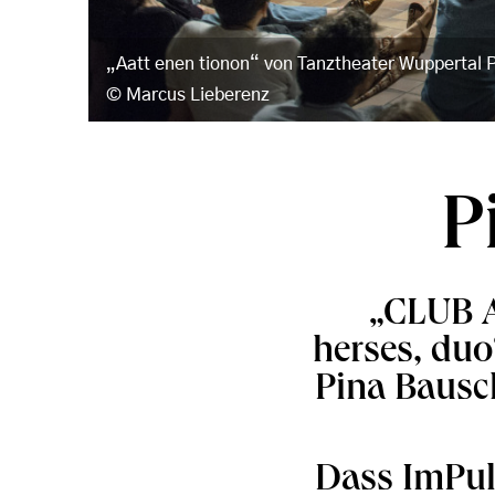
„Aatt enen tionon“ von Tanztheater Wuppertal 
Marcus Lieberenz
P
„CLUB A
herses, du
Pina Bausc
Dass ImPul