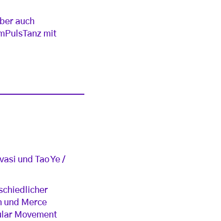
aber auch
 ImPulsTanz mit
asi und Tao Ye /
schiedlicher
wn und Merce
cular Movement