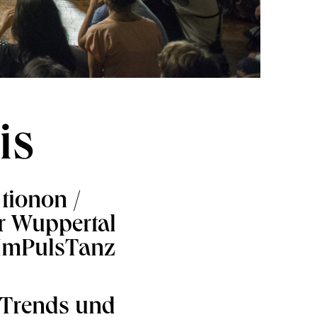
is
tionon /
r Wuppertal
 ImPulsTanz
 Trends und