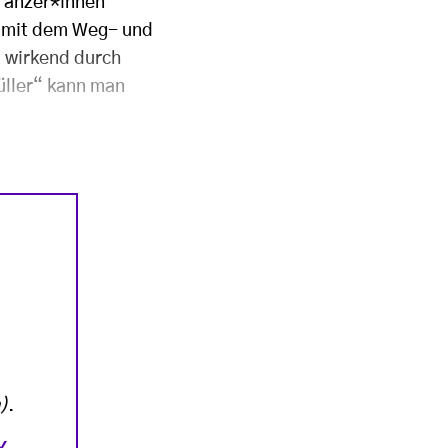
 Tänzer*innen
r mit dem Weg- und
t wirkend durch
Müller“ kann man
)
.