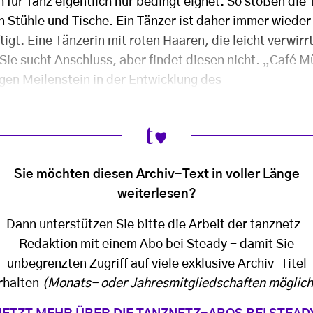
h für Tanz eigentlich nur bedingt eignet. So stoßen die
 Stühle und Tische. Ein Tänzer ist daher immer wiede
gt. Eine Tänzerin mit roten Haaren, die leicht verwirr
Sie sucht Anschluss, aber findet diesen nicht. „Café 
gen Meilenstein in der Entwicklung des
Sie möchten diesen Archiv-Text in voller Länge
weiterlesen?
Dann unterstützen Sie bitte die Arbeit der tanznetz-
Redaktion mit einem Abo bei Steady - damit Sie
unbegrenzten Zugriff auf viele exklusive Archiv-Titel
rhalten
(Monats- oder Jahresmitgliedschaften möglich