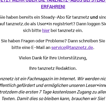
JETZT MEHR ÜBER DIE TANZNETZ-ABOS BEI STEAD
ERFAHREN!
Sie haben bereits ein Steady-Abo für tanznetz
und
sin
auf tanznetz.de als User*in registriert? Dann loggen Si
sich bitte
hier
bei tanznetz ein.
Sie haben Fragen oder Probleme? Dann schreiben Sie
bitte eine E-Mail an
service@tanznetz.de
.
Vielen Dank für Ihre Unterstützung,
Ihre tanznetz Redaktion.
anznetz ist ein Fachmagazin im Internet. Wir werden nic
ffentlich gefördert und ermöglichen unseren Leser*inn
trotzdem die ersten 7 Tage kostenlosen Zugang zu alle
Texten. Damit dies so bleiben kann, brauchen wir Sie!