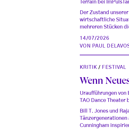
Terrain bei ImPulsTa
Der Zustand unserer W
wirtschaftliche Situ
mehreren Stücken d
14/07/2026
VON
PAUL DELAVO
KRITIK
/
FESTIVAL
Wenn Neues 
Uraufführungen von B
TAO Dance Theater b
Bill T. Jones und Ra
Tänzergenerationen a
Cunningham inspirie