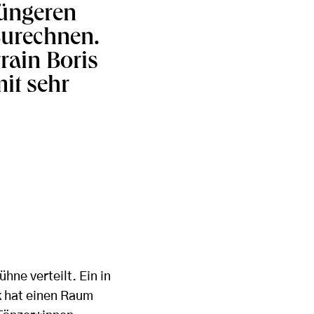
jüngeren
zurechnen.
rain Boris
it sehr
hne verteilt. Ein in
k hat einen Raum