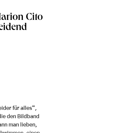
arion Cito
heidend
der für alles“,
 die den Bildband
kann man lieben,