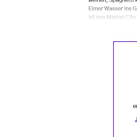
weinen, Spaghetti 
Eimer Wasser ins G
ist nun Marion Cito
e