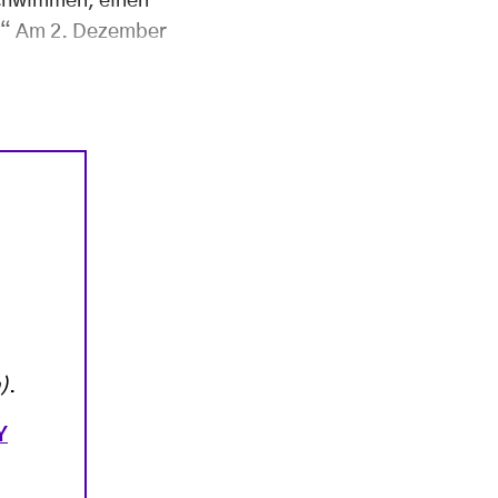
schwimmen, einen
n.“ Am 2. Dezember
)
.
Y