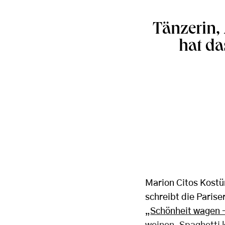
Tänzerin,
hat da
Marion Citos Kostüm
schreibt die Parise
„
Schönheit wagen -