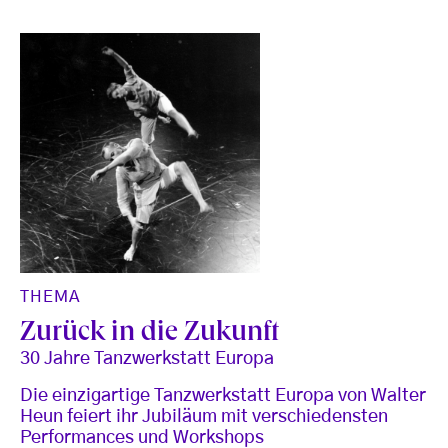
THEMA
Zurück in die Zukunft
30 Jahre Tanzwerkstatt Europa
Die einzigartige Tanzwerkstatt Europa von Walter
Heun feiert ihr Jubiläum mit verschiedensten
Performances und Workshops