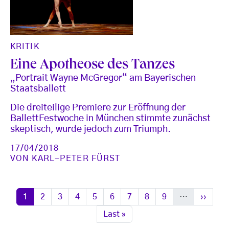
KRITIK
Eine Apotheose des Tanzes
„Portrait Wayne McGregor“ am Bayerischen
Staatsballett
Die dreiteilige Premiere zur Eröffnung der
BallettFestwoche in München stimmte zunächst
skeptisch, wurde jedoch zum Triumph.
17/04/2018
VON
KARL-PETER FÜRST
Seitennummerierung
Seite
Seite
Seite
Seite
Seite
Seite
Seite
Seite
Seite
Nächste
1
2
3
4
5
6
7
8
9
…
››
Letzte Seite
Last »