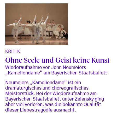
KRITIK
Ohne Seele und Geist keine Kunst
Wiederaufnahme von John Neumeiers
„Kameliendame“ am Bayerischen Staatsballett
Neumeiers „Kameliendame“ ist ein
dramaturgisches und choreografisches
Meisterstück. Bei der Wiederaufnahme am
Bayerischen Staatsballett unter Zelensky ging
aber viel verloren, was die bekannte Qualität
dieser Liebestragödie ausmacht.