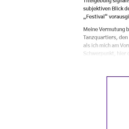
Titelgebung signali
subjektiven Blick d
„Festival“ vorausg
Meine Vermutung be
Tanzquartiers, den
als ich mich am Vor
Schwerpunkt, hier 