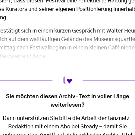
siert, dass diesem Festival eine reflektierte Haltung 
es Kurators und seiner eigenen Positionierung innerhal
ing.
stätigt sich in einem kurzen Gespräch mit Walter Heun
 ich auf dem weitläufigen Gelände des Museumsquartiers
mittag nach Festivalbeginn in einem kleinen Café niede
die österreichische
Sie möchten diesen Archiv-Text in voller Länge
weiterlesen?
Dann unterstützen Sie bitte die Arbeit der tanznetz-
Redaktion mit einem Abo bei Steady - damit Sie