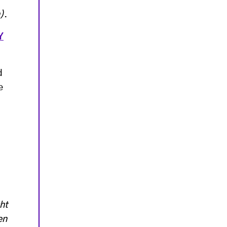
)
.
Y
d
e
ht
en