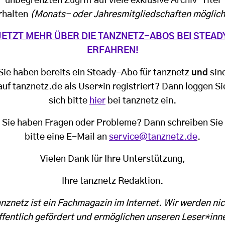
unbegrenzten Zugriff auf viele exklusive Archiv-Titel
rhalten
(Monats- oder Jahresmitgliedschaften möglich
JETZT MEHR ÜBER DIE TANZNETZ-ABOS BEI STEAD
ERFAHREN!
Sie haben bereits ein Steady-Abo für tanznetz
und
sin
auf tanznetz.de als User*in registriert? Dann loggen Si
sich bitte
hier
bei tanznetz ein.
Sie haben Fragen oder Probleme? Dann schreiben Sie
bitte eine E-Mail an
service@tanznetz.de
.
Vielen Dank für Ihre Unterstützung,
Ihre tanznetz Redaktion.
anznetz ist ein Fachmagazin im Internet. Wir werden nic
ffentlich gefördert und ermöglichen unseren Leser*inn