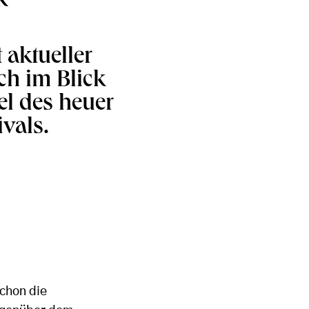
k
 aktueller
ch im Blick
tel des heuer
vals.
Schon die