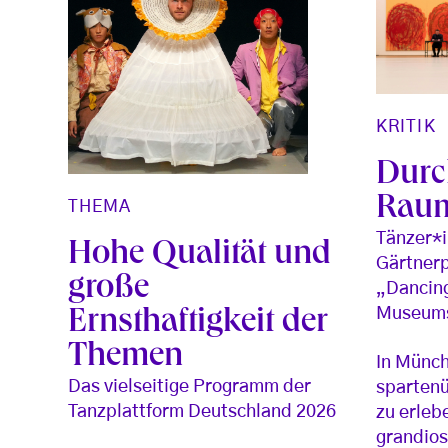
KRITIK
Durc
Rau
THEMA
Tänzer*
Hohe Qualität und
Gärtnerp
große
„Dancin
Museums
Ernsthaftigkeit der
Themen
In Münch
Das vielseitige Programm der
spartenü
Tanzplattform Deutschland 2026
zu erleb
grandios