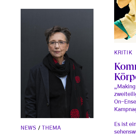
KRITIK
Komm
Körp
„Making 
zweiteil
On-Ense
Kampnag
Es ist e
NEWS
/
THEMA
sehensw