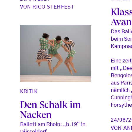
VON
RICO STEHFEST
Klass
Avan
Das Ball
beim Som
Kampna
Eine zei
mit „Dev
Bengolea
aus Pari
nämlich
KRITIK
Cunningh
Den Schalk im
Forsythe
Nacken
24/08/
Ballett am Rhein: „b.19“ in
VON
AN