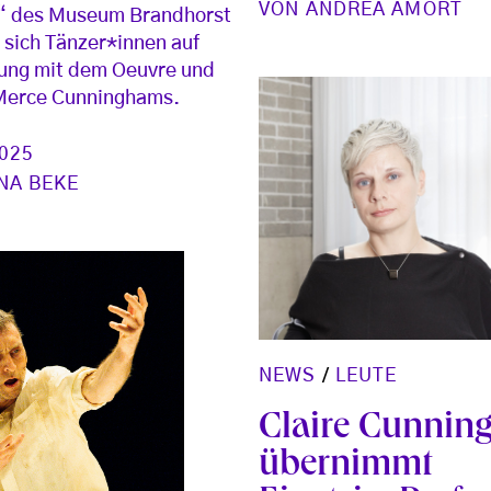
VON
ANDREA AMORT
“ des Museum Brandhorst
sich Tänzer*innen auf
ung mit dem Oeuvre und
Merce Cunninghams.
2025
NA BEKE
NEWS
/
LEUTE
Claire Cunni
übernimmt