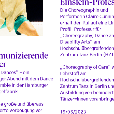
Einstein-Profe
Die Choreographin und
Performerin Claire Cunn
erhält den Ruf auf eine Ei
Profil-Professur für
„Choreography, Dance a
Disability Arts“ am
Hochschulübergreifende
unizierende
Zentrum Tanz Berlin (HZT
er
„Choreography of Care“ 
Dances“ – ein
Lehrstoff am
iger Abend mit dem Dance
Hochschulübergreifende
mble in der Hamburger
Zentrum Tanz in Berlin und
elfabrik
Ausbildung von behinder
Tänzer*innen voranbring
ine große und überaus
erte Verbeugung vor
19/06/2023