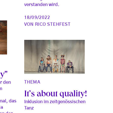
verstanden wird.
18/09/2022
VON
RICO STEHFEST
y"
THEMA
r den
m
It’s about quality!
mal, das
Inklusion im zeitgenössischen
la
Tanz