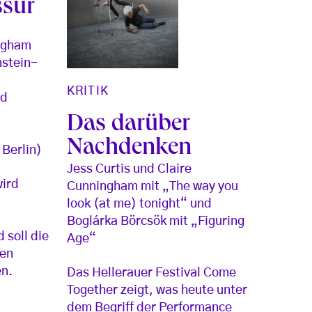
ssur
ingham
nstein-
KRITIK
nd
Das darüber
n
Nachdenken
 Berlin)
Jess Curtis und Claire
wird
Cunningham mit „The way you
look (at me) tonight“ und
n
Boglárka Börcsök mit „Figuring
 soll die
Age“
ten
en.
Das Hellerauer Festival Come
Together zeigt, was heute unter
dem Begriff der Performance