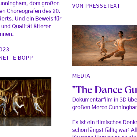
unningham, dem großen
VON
PRESSETEXT
en Choreografen des 20.
erts. Und ein Beweis für
 und Qualität älterer
innen.
2023
NETTE BOPP
MEDIA
"The Dance Gu
Dokumentarfilm in 3D übe
großen Merce Cunningha
Es ist ein filmisches Denk
schon längst fällig war: Al