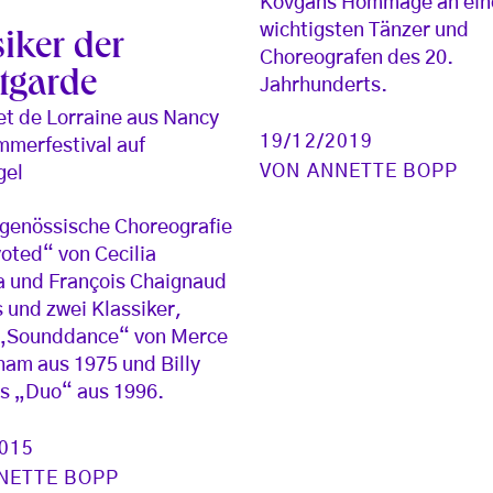
Kovgans Hommage an ein
wichtigsten Tänzer und
iker der
Choreografen des 20.
tgarde
Jahrhunderts.
et de Lorraine aus Nancy
19/12/2019
merfestival auf
VON
ANNETTE BOPP
gel
tgenössische Choreografie
oted“ von Cecilia
 und François Chaignaud
s und zwei Klassiker,
 „Sounddance“ von Merce
am aus 1975 und Billy
s „Duo“ aus 1996.
2015
NETTE BOPP