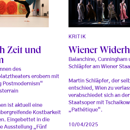
KRITIK
h Zeit und
Wiener Widerh
m
Balanchine, Cunningham 
Schläpfer am Wiener Staa
innen des
latztheaters erobern mit
Martin Schläpfer, der sel
g Postmodernism“
entschied, Wien zu verlas
terrain
verabschiedet sich an der
Staatsoper mit Tschaikow
en ist aktuell eine
„Pathétique“.
bergreifende Kostbarkeit
en. Eingebettet in die
10/04/2025
e Ausstellung „Fünf