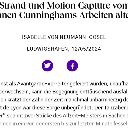
Strand und Motion Capture vom
nen Cunninghams Arbeiten alt
ISABELLE VON NEUMANN-COSEL
LUDWIGSHAFEN
, 12/05/2024
inst als Avantgarde-Vorreiter gefeiert wurden, unaufh
berwechseln, kann die Begegnung enttäuschend ausfall
on kratzt der Zahn der Zeit manchmal unbarmherzig d
et de Lyon war diese Sorge unbegründet. Der Tanzabe
“ spannt zwei Stücke des Allzeit-Meisters in Sachen 
men in ein von der ersten bis zur letzten Minute fess