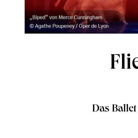
„Biped“ von Merce Cunningham
Agathe Poupeney / Oper de Lyon
Fli
Das Balle