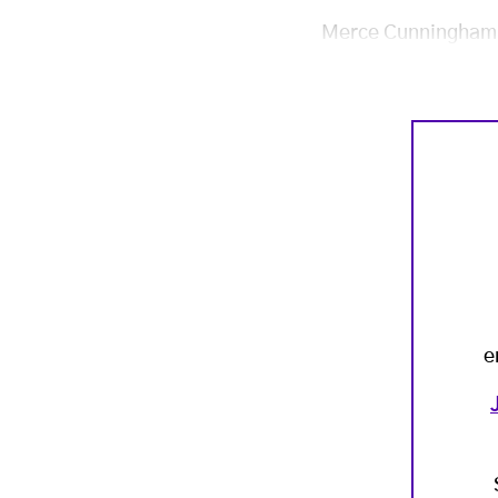
Merce Cunningham (
e