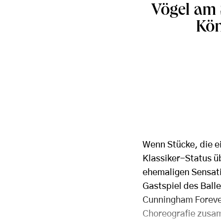
Vögel am 
Kön
Wenn Stücke, die e
Klassiker-Status ü
ehemaligen Sensati
Gastspiel des Ball
Cunningham Forever
Choreografie zusam