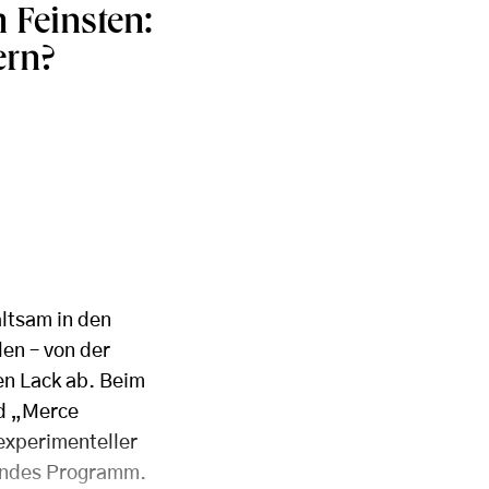
 Feinsten:
ern?
altsam in den
en – von der
en Lack ab. Beim
nd „Merce
experimenteller
elndes Programm.