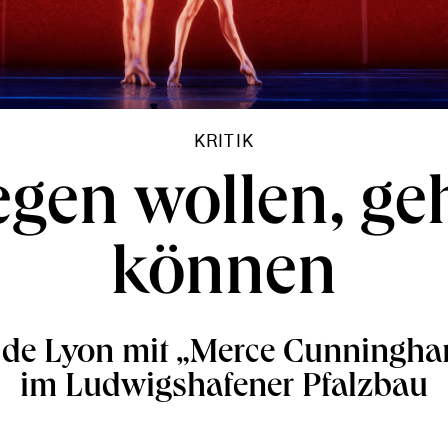
KRITIK
egen wollen, g
können
t de Lyon mit „Merce Cunningha
im Ludwigshafener Pfalzbau