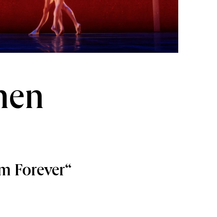
ehen
m Forever“