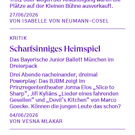
Trotz oder wegen der Ankündigung waren die
Plätze auf der Kleinen Bühne ausverkauft.
27/06/2026
VON
ISABELLE VON NEUMANN-COSEL
KRITIK
Scharfsinniges Heimspiel
Das Bayerische Junior Ballett München im
Dreierpack
Drei Abende nacheinander, dreimal
Powerplay: Das BJBM zeigt im
Prinzregententheater Jorma Elos „Slice to
Sharp“, Jiří Kyliáns „Lieder eines fahrenden
Gesellen“ und „Devil’s Kitchen“ von Marco
Goecke. Können die jungen Leute das schon?
04/06/2026
VON
VESNA MLAKAR