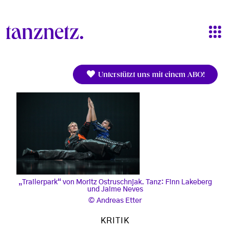
Direkt zum Inhalt
Unterstützt uns mit einem ABO!
„Trailerpark“ von Moritz Ostruschnjak. Tanz: Finn Lakeberg
und Jaime Neves
Andreas Etter
KRITIK