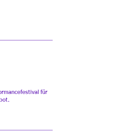
ormancefestival für
bot.