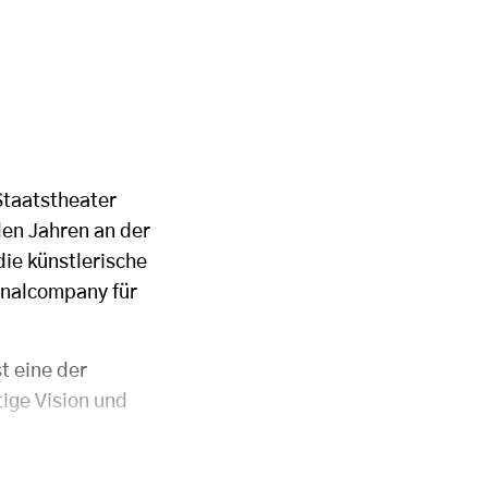
Staatstheater
len Jahren an der
die künstlerische
onalcompany für
t eine der
ige Vision und