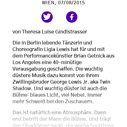
WIEN
, 07/08/2015
von Theresa Luise Gindlstrasser
Die in Berlin lebende Tänzerin und
Choreografin Ligia Lewis hat für und mit
dem Performancekünstler Brian Getnick aus
Los Angeles eine 40-minütige
Verausgabung geschaffen. Die wuchtig
düstere Musik dazu kommt von ihrem
Zwillingsbruder George Lewis Jr. aka Twin
Shadow. Und wuchtig düster ist auch die
Bühne: blaues Licht, viel Nebel. Immer
mehr Schweiß bei den Zuschauern.
Das ist natürlich eine Atmosphäre. Dann
erst betritt der Mann die Bühne. Und trägt
den Oberkörper nackt, die weiße Sporthose