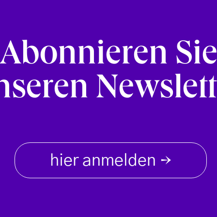
Abonnieren Si
nseren Newslett
hier anmelden
→