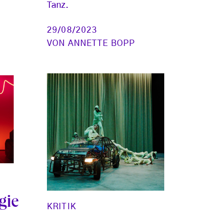
Tanz.
29/08/2023
VON
ANNETTE BOPP
gie
KRITIK