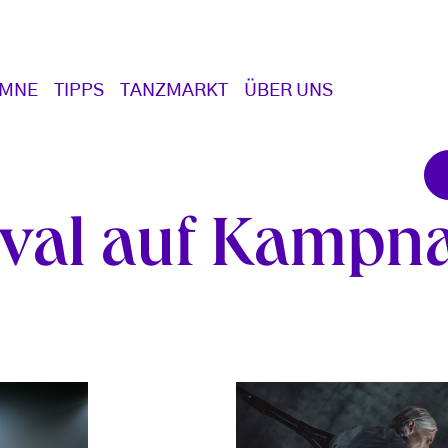
UMNE
TIPPS
TANZMARKT
ÜBER UNS
val auf Kampna