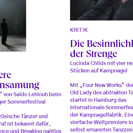
KRITIK
Die Besinnlich
der Strenge
Lucinda Childs mit vier n
Stücken auf Kampnagel
ere
insamung
Mit „Four New Works“ de
Old Lady des abtrakten T
 von Saïdo Lehlouh beim
startet in Hamburg das
er Sommerfestival
Internationale Sommerfest
der Kampnagelfabrik. Ein
zösische Tänzer und
vierfache Weltpremiere in
af ist bekannt dafür,
selbst ernannten Tanzzen
nce und Breaking nahtlos