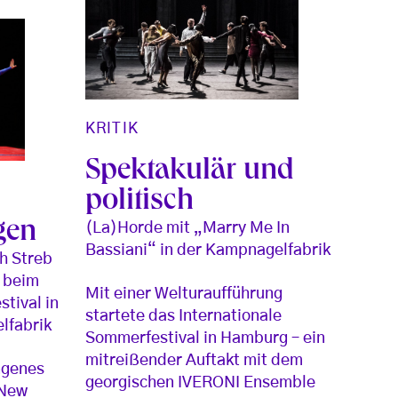
KRITIK
Spektakulär und
politisch
gen
(La)Horde mit „Marry Me In
Bassiani“ in der Kampnagelfabrik
h Streb
" beim
Mit einer Welturaufführung
tival in
startete das Internationale
lfabrik
Sommerfestival in Hamburg – ein
mitreißender Auftakt mit dem
ungenes
georgischen IVERONI Ensemble
 New