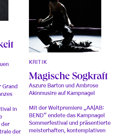
keit
KRITIK
euen
Magische Sogkraft
Aszure Barton und Ambrose
r Grand
Akinmusire auf Kampnagel
anzes
Mit der Weltpremiere „AA|AB:
ival in
BEND“ endete das Kampnagel
e
Sommerfestival und präsentierte
 der
meisterhaften, kontemplativen
trale der