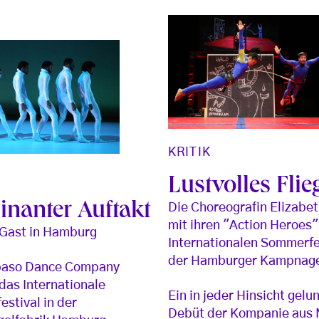
KRITIK
Lustvolles Flie
inanter Auftakt
Die Choreografin Elizabet
mit ihren "Action Heroes
 Gast in Hamburg
Internationalen Sommerfes
der Hamburger Kampnage
paso Dance Company
 das Internationale
Ein in jeder Hinsicht gel
stival in der
Debüt der Kompanie aus