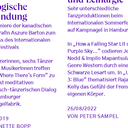
und Lethargie
ogische
Sehr unterschiedliche
indung
Tanzproduktionen beim
Internationalen Sommerfe
miere der kanadischen
auf Kampnagel in Hambu
afin Aszure Barton zum
s des Internationalen
In „How a Falling Star Lit 
estivals
Purple Sky...“ codieren 
Nedd & Impilo Mapantsul
zerinnen, sechs Tänzer
Genre Western durch ein
 MusikerInnen treffen
Schwarze Lesart um. In „
„Where There's Form“ zu
3: Blue“ thematisiert Raj
st meditativen
Kelly das Gefühl der Frem
sch-tänzerischen Dialog
eigenen Körper.
Hamburger
elfabrik.
26/08/2022
VON
PETER SAMPEL
2019
NETTE BOPP