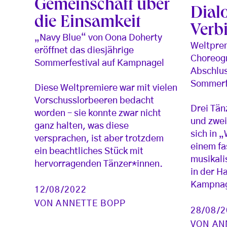
Gemeinschaft über
Dial
die Einsamkeit
Verb
„Navy Blue“ von Oona Doherty
Weltpre
eröffnet das diesjährige
Choreogr
Sommerfestival auf Kampnagel
Abschlus
Sommerf
Diese Weltpremiere war mit vielen
Vorschusslorbeeren bedacht
Drei Tän
worden – sie konnte zwar nicht
und zwei
ganz halten, was diese
sich in 
versprachen, ist aber trotzdem
einem fa
ein beachtliches Stück mit
musikali
hervorragenden Tänzer*innen.
in der 
Kampnag
12/08/2022
VON
ANNETTE BOPP
28/08/
VON
AN