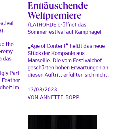
Enttäuschende
Weltpremiere
stival
(LA)HORDE eröffnet das
rg
Sommerfestival auf Kampnagel
up the
„Age of Content“ heißt das neue
Jeremy
Stück der Kompanie aus
a das
Marseille. Die vom Festivalchef
e
geschürten hohen Erwartungen an
Ugly Part
diesen Auftritt erfüllten sich nicht.
a Feather
dheit im
13/08/2023
VON
ANNETTE BOPP