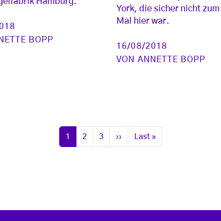
elfabrik Hamburg.
York, die sicher nicht zum
Mal hier war.
2018
NETTE BOPP
16/08/2018
VON
ANNETTE BOPP
Seite
Seite
Seite
Nächste Seite
Letzte Seite
1
2
3
››
Last »