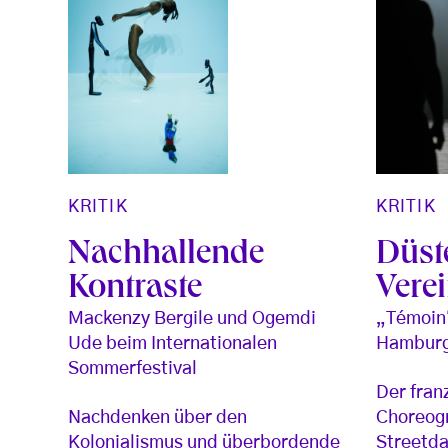
KRITIK
KRITIK
Nachhallende
Düst
Kontraste
Vere
Mackenzy Bergile und Ogemdi
„Témoin“
Ude beim Internationalen
Hamburg
Sommerfestival
Der fran
Nachdenken über den
Choreogr
Kolonialismus und überbordende
Streetda