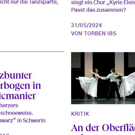
cht nur die Tanzsparte,
singt ein Chor „Kyrie Elei
Passt das zusammen?
31/05/2024
VON
TORBEN IBS
zbunter
erbogen in
cmanier
cherzers
.schneeweiss.
KRITIK
warz“ in Schwerin
An der Oberfl