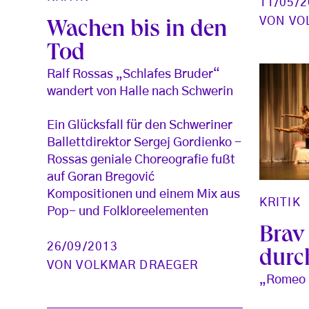
11/05/
VON
VO
Wachen bis in den
Tod
Ralf Rossas „Schlafes Bruder“
wandert von Halle nach Schwerin
Ein Glücksfall für den Schweriner
Ballettdirektor Sergej Gordienko -
Rossas geniale Choreografie fußt
auf Goran Bregović
Kompositionen und einem Mix aus
KRITIK
Pop- und Folkloreelementen
Brav
26/09/2013
durc
VON
VOLKMAR DRAEGER
„Romeo 