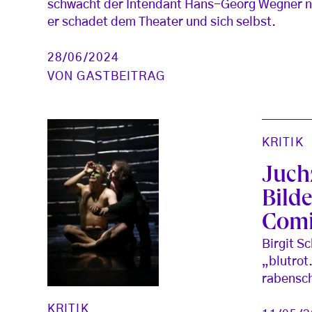
schwächt der Intendant Hans-Georg Wegner ni
er schadet dem Theater und sich selbst.
28/06/2024
VON
GASTBEITRAG
KRITIK
Juch
Bild
Comi
Birgit S
„blutrot
rabensch
KRITIK