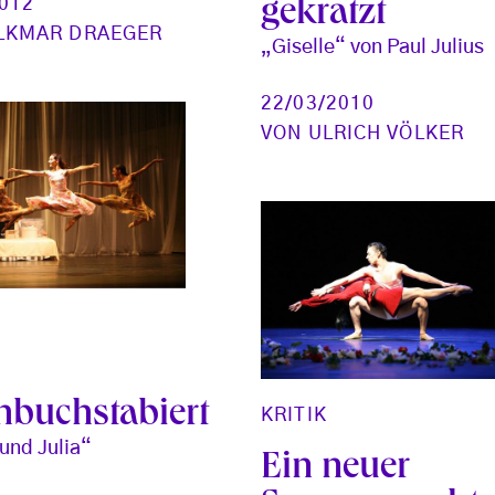
2012
gekratzt
LKMAR DRAEGER
„Giselle“ von Paul Julius
22/03/2010
VON
ULRICH VÖLKER
hbuchstabiert
KRITIK
und Julia“
Ein neuer