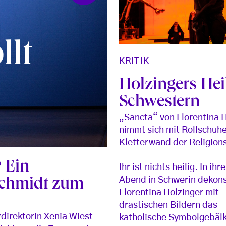
lt
KRITIK
Holzingers Hei
Schwestern
„Sancta“ von Florentina 
nimmt sich mit Rollschuh
Kletterwand der Religions
? Ein
Ihr ist nichts heilig. In ih
Abend in Schwerin dekons
chmidt zum
Florentina Holzinger mit
drastischen Bildern das
direktorin Xenia Wiest
katholische Symbolgebäl