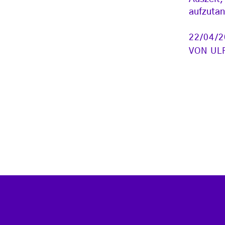
aufzuta
22/04/
VON
UL
Seitennummerierung