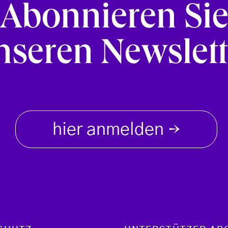
Abonnieren Si
nseren Newslett
hier anmelden
→