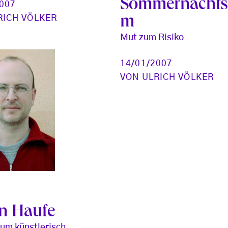
Sommernachts
2007
RICH VÖLKER
m
Mut zum Risiko
14/01/2007
VON
ULRICH VÖLKER
an Haufe
 um künstlerisch