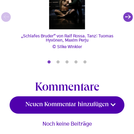
„Schlafes Bruder“ von Ralf Rossa. Tanz: Tuomas
„Schl
„Schlafes Bruder“ von Ralf Rossa. Tanz: Tuomas
„S
Hyvönen, Maxim Perju
, © Silke Winkler
, © S
Silke Winkler
Kommentare
Neuen Kommentar hinzufügen
Noch keine Beiträge