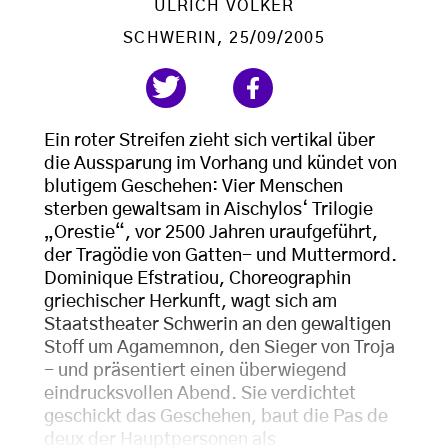
ULRICH VÖLKER
SCHWERIN
, 25/09/2005
Ein roter Streifen zieht sich vertikal über
die Aussparung im Vorhang und kündet von
blutigem Geschehen: Vier Menschen
sterben gewaltsam in Aischylos‘ Trilogie
„Orestie“, vor 2500 Jahren uraufgeführt,
der Tragödie von Gatten- und Muttermord.
Dominique Efstratiou, Choreographin
griechischer Herkunft, wagt sich am
Staatstheater Schwerin an den gewaltigen
Stoff um Agamemnon, den Sieger von Troja
- und präsentiert einen überwiegend
eindrucksvollen Abend. Sie verdichtet
geschickt das Geschehen, baut die Pas de
deux der Hauptpersonen als