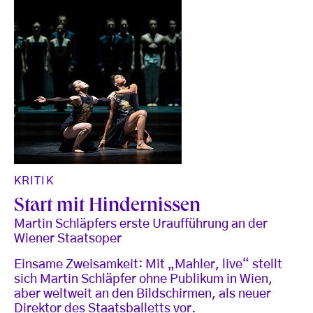
KRITIK
Start mit Hindernissen
Martin Schläpfers erste Uraufführung an der
Wiener Staatsoper
Einsame Zweisamkeit: Mit „Mahler, live“ stellt
sich Martin Schläpfer ohne Publikum in Wien,
aber weltweit an den Bildschirmen, als neuer
Direktor des Staatsballetts vor.