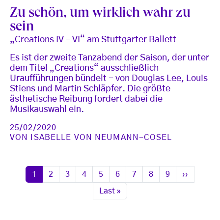
Zu schön, um wirklich wahr zu
sein
„Creations IV – VI“ am Stuttgarter Ballett
Es ist der zweite Tanzabend der Saison, der unter
dem Titel „Creations“ ausschließlich
Uraufführungen bündelt - von Douglas Lee, Louis
Stiens und Martin Schläpfer. Die größte
ästhetische Reibung fordert dabei die
Musikauswahl ein.
25/02/2020
VON
ISABELLE VON NEUMANN-COSEL
Seitennummerierung
Seite
Seite
Seite
Seite
Seite
Seite
Seite
Seite
Seite
Nächste S
1
2
3
4
5
6
7
8
9
››
Letzte Seite
Last »