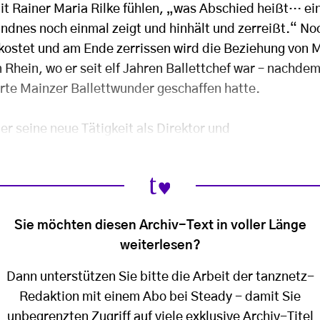
it Rainer Maria Rilke fühlen, „was Abschied heißt… e
ndnes noch einmal zeigt und hinhält und zerreißt.“ No
kostet und am Ende zerrissen wird die Beziehung von M
hein, wo er seit elf Jahren Ballettchef war – nachdem
erte Mainzer Ballettwunder geschaffen hatte.
r seine neue Tätigkeit als Direktor und
Sie möchten diesen Archiv-Text in voller Länge
weiterlesen?
Dann unterstützen Sie bitte die Arbeit der tanznetz-
Redaktion mit einem Abo bei Steady - damit Sie
unbegrenzten Zugriff auf viele exklusive Archiv-Titel