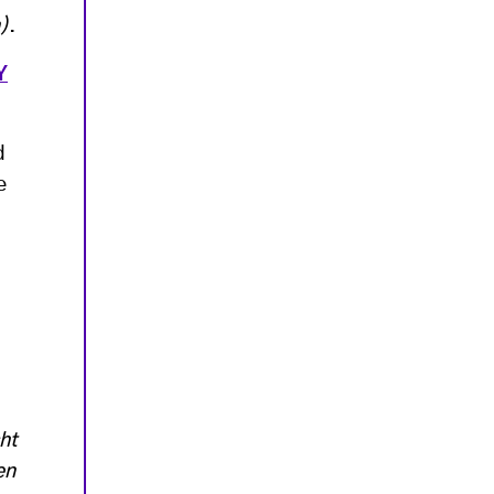
)
.
Y
d
e
ht
en