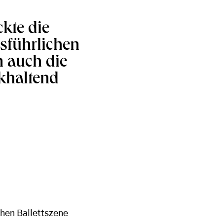
kte die
usführlichen
n auch die
ckhaltend
chen Ballettszene