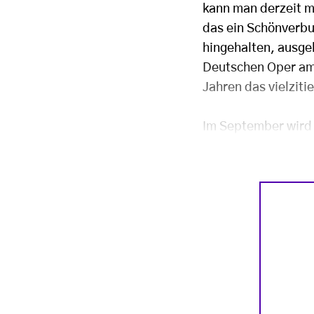
kann man derzeit m
das ein Schönverbu
hingehalten, ausge
Deutschen Oper am R
Jahren das vielziti
Im September wird e