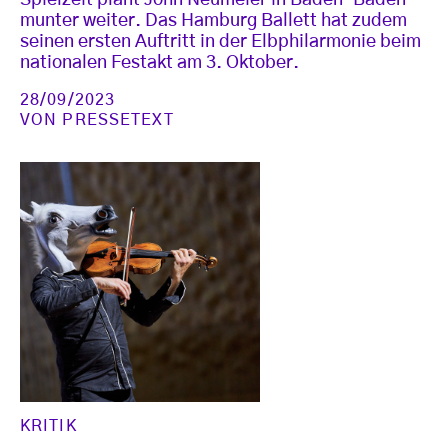
Spielzeit plant John Neumeier in Baden-Baden
munter weiter. Das Hamburg Ballett hat zudem
seinen ersten Auftritt in der Elbphilarmonie beim
nationalen Festakt am 3. Oktober.
28/09/2023
VON
PRESSETEXT
KRITIK