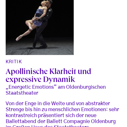
KRITIK
Apollinische Klarheit und
expressive Dynamik
„Energetic Emotions“ am Oldenburgischen
Staatstheater
Von der Enge in die Weite und von abstrakter
Strenge bis hin zu menschlichen Emotionen: sehr
kontrastreich präsentiert sich der neue
Ballettabend der Ballett Compagnie Oldenburg