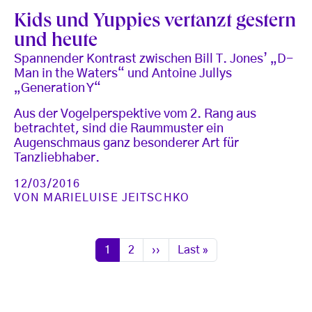
Kids und Yuppies vertanzt gestern
und heute
Spannender Kontrast zwischen Bill T. Jones’ „D-
Man in the Waters“ und Antoine Jullys
„Generation Y“
Aus der Vogelperspektive vom 2. Rang aus
betrachtet, sind die Raummuster ein
Augenschmaus ganz besonderer Art für
Tanzliebhaber.
12/03/2016
VON
MARIELUISE JEITSCHKO
Seitennummerierung
Seite
Seite
Nächste Seite
Letzte Seite
1
2
››
Last »