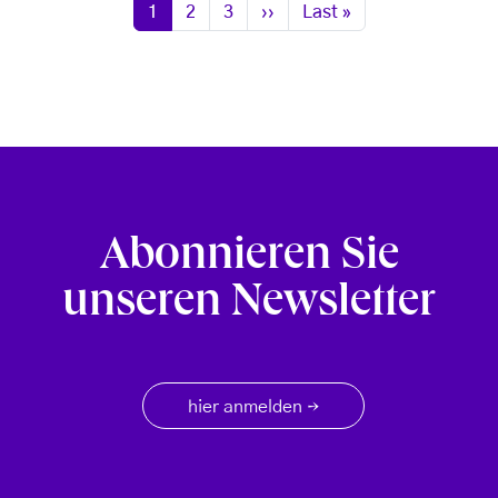
Seite
Seite
Seite
Nächste Seite
Letzte Seite
1
2
3
››
Last »
Abonnieren Sie
unseren Newsletter
hier anmelden
→