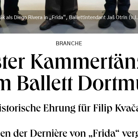
k als Diego Rivera in „Frida“, Ballettintendant Jaš Otrin (v.l.
BRANCHE
ster Kammertän
m Ballett Dort
istorische Ehrung für Filip Kvač
n der Dernière von „Frida“ ve