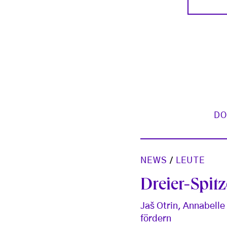
DO
NEWS
/
LEUTE
Dreier-Spit
Jaš Otrin, Annabell
fördern