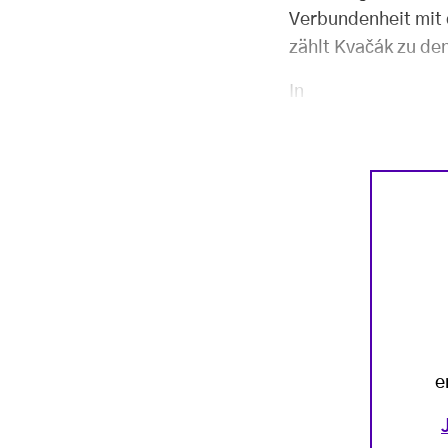
Verbundenheit mit 
zählt Kvačák zu de
In
e