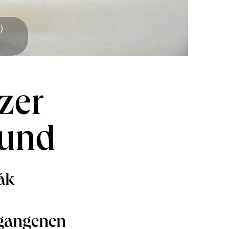
)
zer
mund
ák
rgangenen