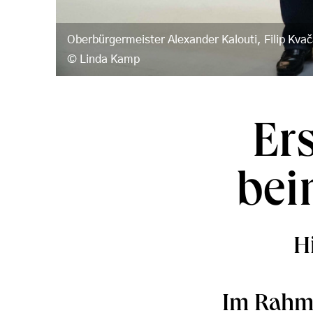
Oberbürgermeister Alexander Kalouti, Filip Kvačá
Linda Kamp
Er
bei
H
Im Rahme