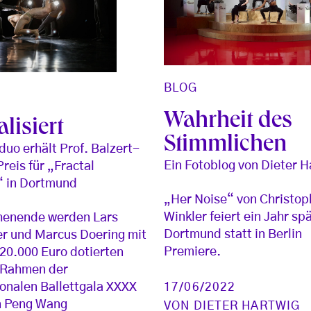
BLOG
Wahrheit des
alisiert
Stimmlichen
duo erhält Prof. Balzert-
Ein Fotoblog von Dieter H
Preis für „Fractal
 in Dortmund
„Her Noise“ von Christop
Winkler feiert ein Jahr spä
enende werden Lars
Dortmund statt in Berlin
r und Marcus Doering mit
Premiere.
20.000 Euro dotierten
 Rahmen der
17/06/2022
ionalen Ballettgala XXXX
n Peng Wang
VON
DIETER HARTWIG