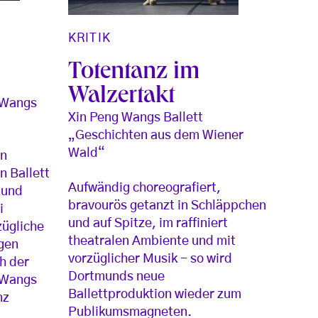
KRITIK
Totentanz im
Walzertakt
 Wangs
Xin Peng Wangs Ballett
„Geschichten aus dem Wiener
Wald“
in
n Ballett
Aufwändig choreografiert,
 und
bravourös getanzt in Schläppchen
i
und auf Spitze, im raffiniert
zügliche
theatralen Ambiente und mit
igen
vorzüglicher Musik - so wird
h der
Dortmunds neue
 Wangs
Ballettproduktion wieder zum
nz
Publikumsmagneten.