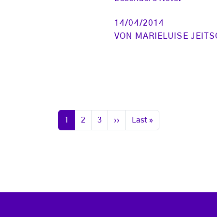
14/04/2014
VON
MARIELUISE JEIT
Seite
Seite
Seite
Nächste Seite
Letzte Seite
1
2
3
››
Last »