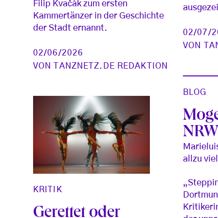
Filip Kvačák zum ersten
ausgezei
Kammertänzer in der Geschichte
der Stadt ernannt.
02/07/
VON
TA
02/06/2026
VON
TANZNETZ.DE REDAKTION
BLOG
Moge
NRW-
Marielui
allzu vi
„Steppin
KRITIK
Dortmun
Kritiker
Gerettet oder