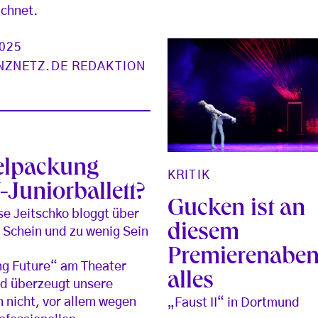
chnet.
2025
NZNETZ.DE REDAKTION
lpackung
KRITIK
Juniorballett?
Gucken ist an
se Jeitschko bloggt über
diesem
el Schein und zu wenig Sein
Premierenabe
g Future“ am Theater
alles
d überzeugt unsere
in nicht, vor allem wegen
„Faust II“ in Dortmund