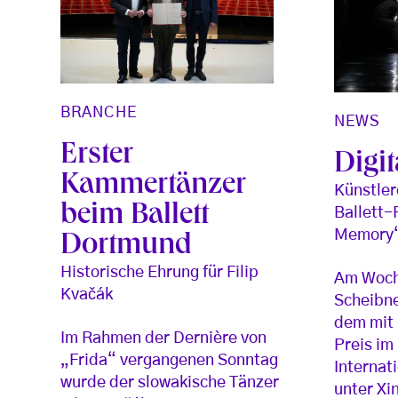
BRANCHE
NEWS
Erster
Digit
Kammertänzer
Künstler
beim Ballett
Ballett-
Memory“
Dortmund
Historische Ehrung für Filip
Am Woch
Kvačák
Scheibne
dem mit 
Im Rahmen der Dernière von
Preis im
„Frida“ vergangenen Sonntag
Internat
wurde der slowakische Tänzer
unter Xi