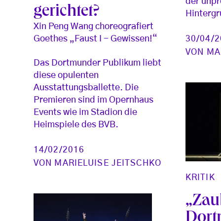
der unpr
gerichtet?
Hintergr
Xin Peng Wang choreografiert
30/04/
Goethes „Faust I - Gewissen!“
VON
MA
Das Dortmunder Publikum liebt
diese opulenten
Ausstattungsballette. Die
Premieren sind im Opernhaus
Events wie im Stadion die
Heimspiele des BVB.
14/02/2016
VON
MARIELUISE JEITSCHKO
KRITIK
„Zau
Dor