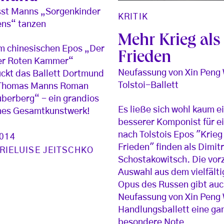
sst Manns „Sorgenkinder
KRITIK
ens“ tanzen
Mehr Krieg als
m chinesischen Epos „Der
Frieden
er Roten Kammer“
Neufassung von Xin Peng
ckt das Ballett Dortmund
Tolstoi-Ballett
 Thomas Manns Roman
berberg“ - ein grandios
Es ließe sich wohl kaum e
nes Gesamtkunstwerk!
besserer Komponist für ei
nach Tolstois Epos "Krieg
2014
Frieden" finden als Dimitr
RIELUISE JEITSCHKO
Schostakowitsch. Die vor
Auswahl aus dem vielfält
Opus des Russen gibt auc
Neufassung von Xin Peng
Handlungsballett eine ga
besondere Note.