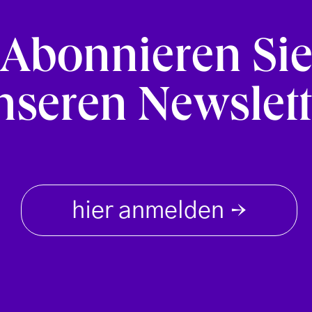
Abonnieren Si
nseren Newslett
hier anmelden
→