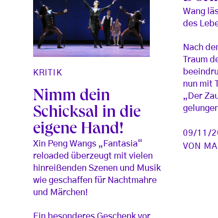
Wang lä
des Leb
Nach de
Traum d
beeindru
KRITIK
nun mit
Nimm dein
„Der Zau
gelunge
Schicksal in die
eigene Hand!
09/11/
Xin Peng Wangs „Fantasia“
VON
MA
reloaded überzeugt mit vielen
hinreißenden Szenen und Musik
wie geschaffen für Nachtmahre
und Märchen!
Ein besonderes Geschenk vor