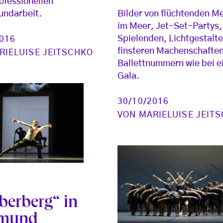
ofessionellen
undarbeit.
Bilder von flüchtenden M
im Meer, Jet-Set-Partys,
Spielenden, Lichtgestalt
2016
finsteren Machenschaften
RIELUISE JEITSCHKO
Ballettnummern wie bei e
Gala.
30/10/2016
VON
MARIELUISE JEIT
berberg“ in
tmund