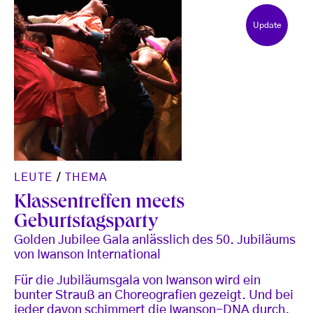
Update
LEUTE
/
THEMA
Klassentreffen meets
Geburtstagsparty
Golden Jubilee Gala anlässlich des 50. Jubiläums
von Iwanson International
Für die Jubiläumsgala von Iwanson wird ein
bunter Strauß an Choreografien gezeigt. Und bei
jeder davon schimmert die Iwanson-DNA durch.