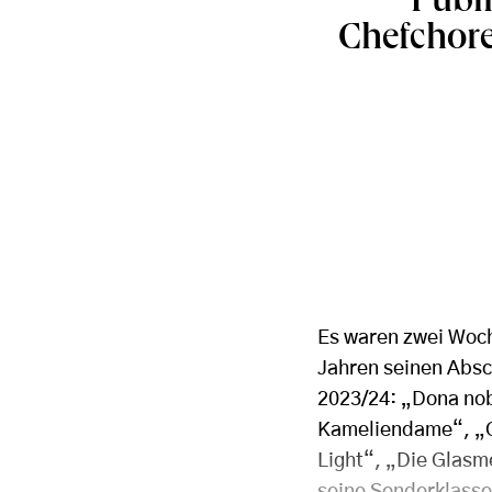
Publ
Chefchore
Es waren zwei Woch
Jahren seinen Absc
2023/24: „Dona no
Kameliendame“, „O
Light“, „Die Glasm