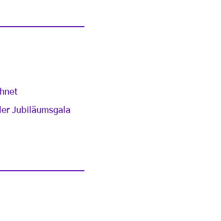
chnet
der Jubiläumsgala