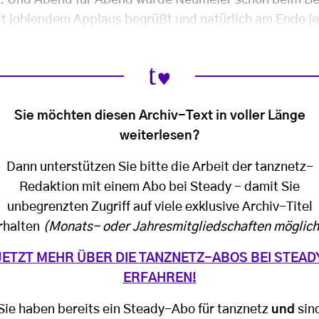
e. Und Abend für Abend wurde Neumeier schon beim Be
 johlendem Applaus begrüßt und natürlich am Ende je
Sie möchten diesen Archiv-Text in voller Länge
weiterlesen?
Dann unterstützen Sie bitte die Arbeit der tanznetz-
Redaktion mit einem Abo bei Steady - damit Sie
unbegrenzten Zugriff auf viele exklusive Archiv-Titel
rhalten
(Monats- oder Jahresmitgliedschaften möglich
JETZT MEHR ÜBER DIE TANZNETZ-ABOS BEI STEAD
ERFAHREN!
Sie haben bereits ein Steady-Abo für tanznetz
und
sin