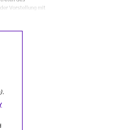
treten des
der Vorstellung mit
)
.
Y
d