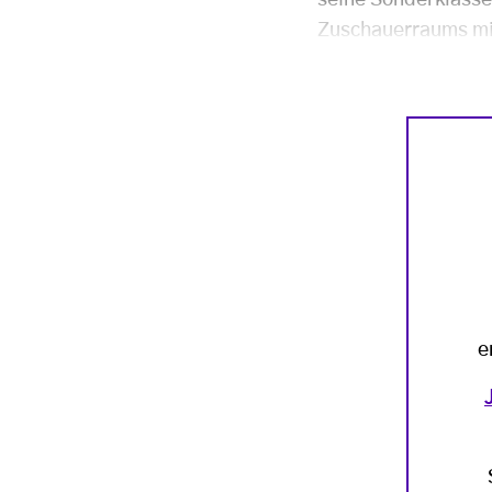
seine Sonderklass
Zuschauerraums mit
e