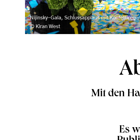
Nijinsky-Gala, Schlussapplaus mit Konfettirege
Kiran West
Ab
Mit den Ha
Es w