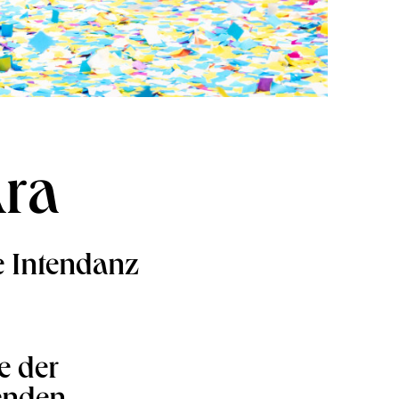
Ära
e Intendanz
e der