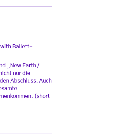
ith Ballett-
nd „New Earth /
icht nur die
nden Abschluss. Auch
gesamte
ammenkommen. (short