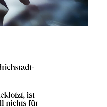
richstadt-
klotzt, ist
l nichts für