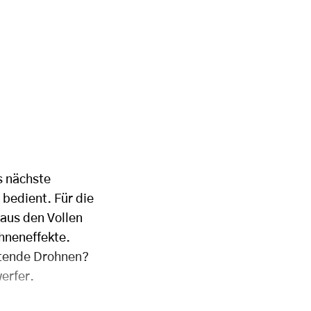
as nächste
bedient. Für die
 aus den Vollen
ühneneffekte.
htende Drohnen?
werfer.
n