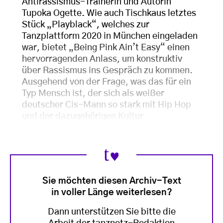
Antirassismus-Trainerin und Autorin
Tupoka Ogette. Wie auch Tischkaus letztes
Stück „Playblack“, welches zur
Tanzplattform 2020 in München eingeladen
war, bietet „Being Pink Ain’t Easy“ einen
hervorragenden Anlass, um konstruktiv
über Rassismus ins Gespräch zu kommen.
Ausgehend von der Frage, was das für ein
Typ Mensch ist, der sich als weißer
deutscher Cis-Mann so stark mit Hip Hop
und der dazugehörigen Kultur
Sie möchten diesen Archiv-Text
in voller Länge weiterlesen?
Dann unterstützen Sie bitte die