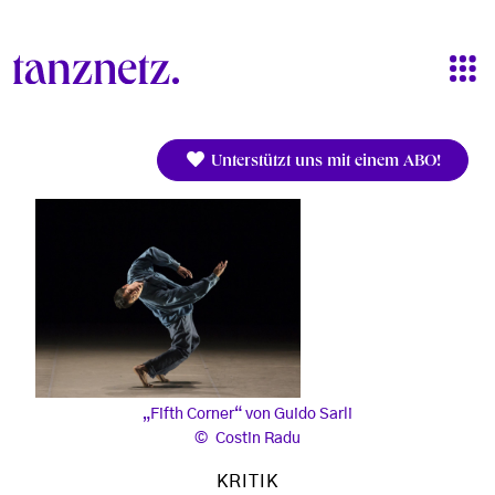
Direkt zum Inhalt
Unterstützt uns mit einem ABO!
„Fifth Corner“ von Guido Sarli
Costin Radu
KRITIK