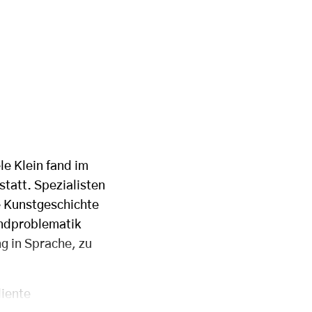
le Klein fand im
tatt. Spezialisten
e Kunstgeschichte
ndproblematik
g in Sprache, zu
diente