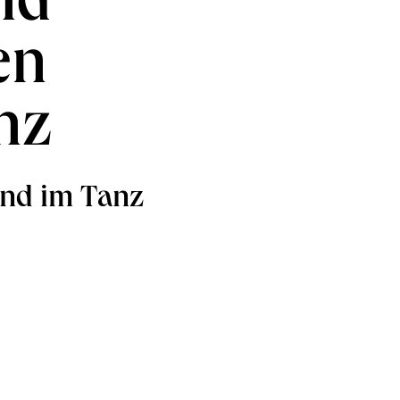
nd
en
nz
und im Tanz