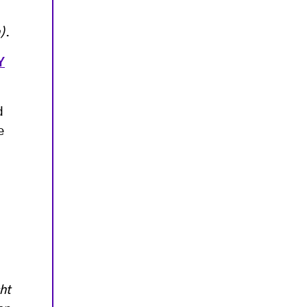
)
.
Y
d
e
ht