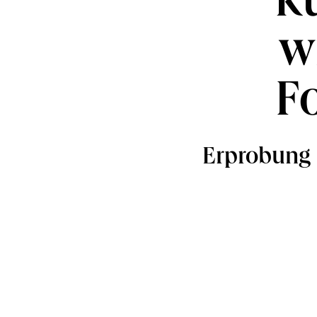
k
w
F
Erprobung 