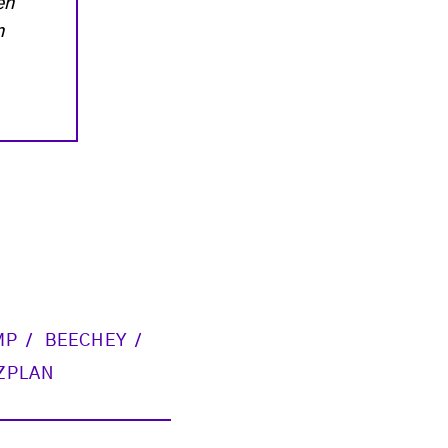
en
n
MP
BEECHEY
ZPLAN