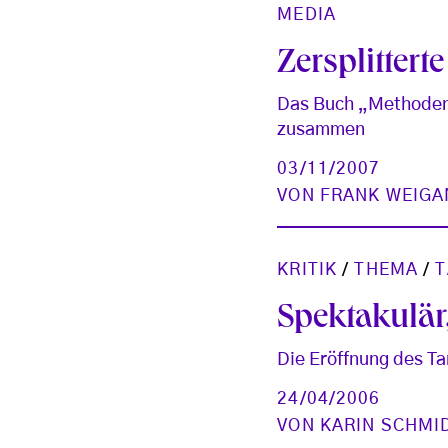
MEDIA
Zersplittert
Das Buch „Methoden 
zusammen
03/11/2007
VON
FRANK WEIGA
KRITIK
/
THEMA
/
T
Spektakulär
Die Eröffnung des T
24/04/2006
VON
KARIN SCHMI