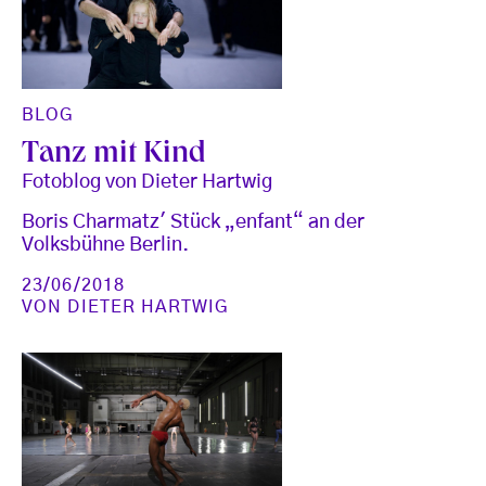
BLOG
Tanz mit Kind
Fotoblog von Dieter Hartwig
Boris Charmatz' Stück „enfant“ an der
Volksbühne Berlin.
23/06/2018
VON
DIETER HARTWIG