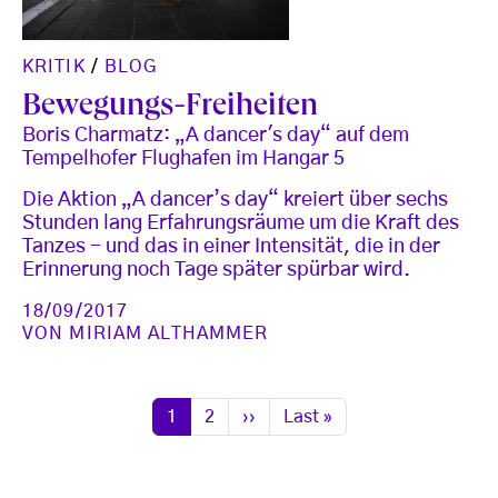
KRITIK
/
BLOG
Bewegungs-Freiheiten
Boris Charmatz: „A dancer's day“ auf dem
Tempelhofer Flughafen im Hangar 5
Die Aktion „A dancer’s day“ kreiert über sechs
Stunden lang Erfahrungsräume um die Kraft des
Tanzes - und das in einer Intensität, die in der
Erinnerung noch Tage später spürbar wird.
18/09/2017
VON
MIRIAM ALTHAMMER
Seitennummerierung
Seite
Seite
Nächste Seite
Letzte Seite
1
2
››
Last »