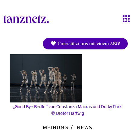
Direkt zum Inhalt
Unterstützt uns mit einem ABO!
„Good Bye Berlin“ von Constanza Macras und Dorky Park
Dieter Hartwig
MEINUNG
NEWS