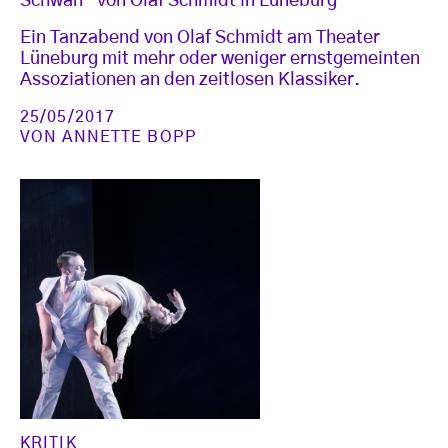
Schwan“ von Olaf Schmidt in Lüneburg
Ein Tanzabend von Olaf Schmidt am Theater
Lüneburg mit mehr oder weniger ernstgemeinten
Assoziationen an den zeitlosen Klassiker.
25/05/2017
VON
ANNETTE BOPP
KRITIK