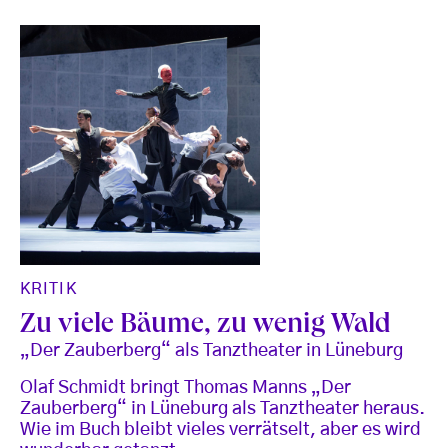
KRITIK
Zu viele Bäume, zu wenig Wald
„Der Zauberberg“ als Tanztheater in Lüneburg
Olaf Schmidt bringt Thomas Manns „Der
Zauberberg“ in Lüneburg als Tanztheater heraus.
Wie im Buch bleibt vieles verrätselt, aber es wird