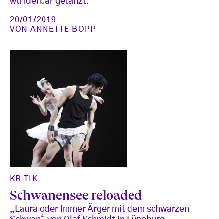
wunderbar getanzt.
20/01/2019
VON
ANNETTE BOPP
KRITIK
Schwanensee reloaded
„Laura oder Immer Ärger mit dem schwarzen