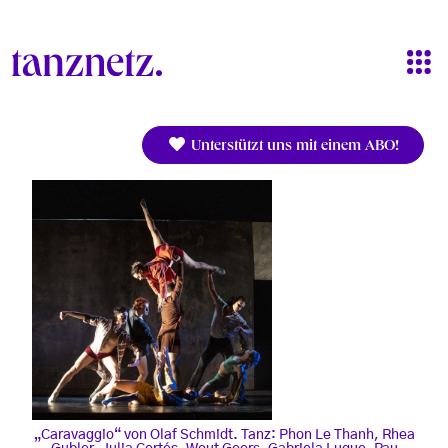
Direkt zum Inhalt
Unterstützt uns mit einem ABO!
„Caravaggio“ von Olaf Schmidt. Tanz: Phon Le Thanh, Rhea