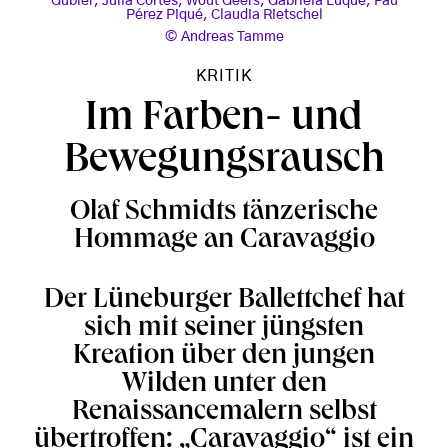
Gubler, Julia Cortés, Wout Geers, Gabriela Luque, Pau
Pérez Piqué, Claudia Rietschel
Andreas Tamme
KRITIK
Im Farben- und
Bewegungsrausch
Olaf Schmidts tänzerische
Hommage an Caravaggio
Der Lüneburger Ballettchef hat
sich mit seiner jüngsten
Kreation über den jungen
Wilden unter den
Renaissancemalern selbst
übertroffen: „Caravaggio“ ist ein