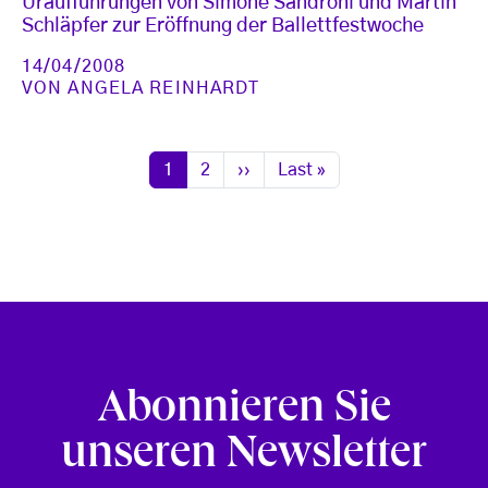
Uraufführungen von Simone Sandroni und Martin
Schläpfer zur Eröffnung der Ballettfestwoche
14/04/2008
VON
ANGELA REINHARDT
Seitennummerierung
Seite
Seite
Nächste Seite
Letzte Seite
1
2
››
Last »
Abonnieren Sie
unseren Newsletter