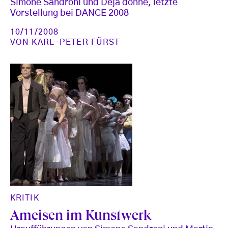
Simone Sandroni und Déjà donné, letzte
Vorstellung bei DANCE 2008
10/11/2008
VON
KARL-PETER FÜRST
KRITIK
Ameisen im Kunstwerk