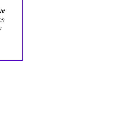
ht
en
n