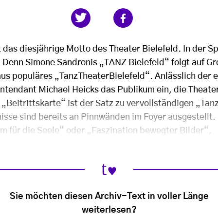
st das diesjährige Motto des Theater Bielefeld. In der S
 Denn Simone Sandronis „TANZ Bielefeld“ folgt auf Gre
us populäres „TanzTheaterBielefeld“. Anlässlich der 
Intendant Michael Heicks das Publikum ein, die Theat
„Beitrittskarte“ ist der Satz zu vervollständigen „Tanz i
sse sind bereits an Pinnwänden im Foyer ausgestellt.
am für die Seele“ oder „Faszination bewegter Bilder“,
Sie möchten diesen Archiv-Text in voller Länge
weiterlesen?