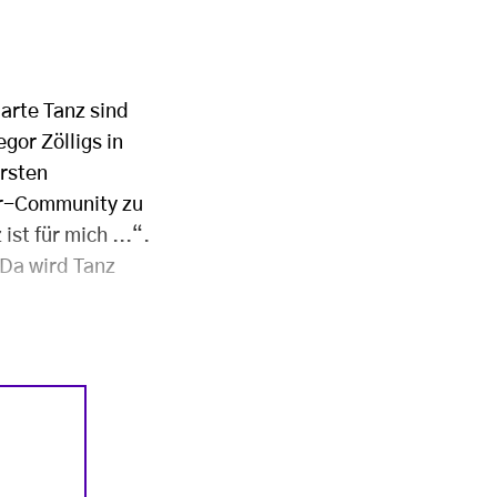
parte Tanz sind
gor Zölligs in
ersten
er-Community zu
st für mich ...“.
 Da wird Tanz