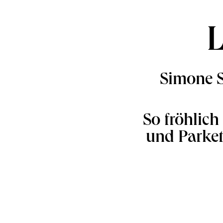
L
Simone S
So fröhlic
und Parkett