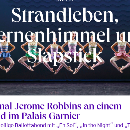
Strandleben,
ternenhimmel u
Slapstick
mal Jerome Robbins an einem
d im Palais Garnier
teilige Ballettabend mit „En Sol“, „In the Night“ und „