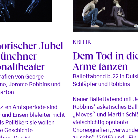
KRITIK
orischer Jubel
Dem Tod in di
ünchner
Arme tanzen
onaltheater
Ballettabend b.22 in Duis
afien von George
Schläpfer und Robbins
ne, Jerome Robbins und
Barton
Neuer Ballettabend mit 
Robbins' asketisches Ball
etzten Amtsperiode sind
„Moves“ und Martin Schl
 und Ensembleleiter nicht
vielschichtig opulente
s Politiker: sie wollen
Choreografien „verwunder
die Geschichte