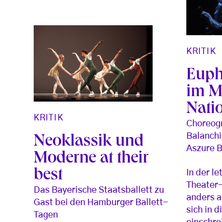
KRITIK
Euph
im M
Nati
KRITIK
Choreogr
Balanchi
Neoklassik und
Aszure 
Moderne at their
best
In der l
Theater-
Das Bayerische Staatsballett zu
anders al
Gast bei den Hamburger Ballett-
sich in 
Tagen