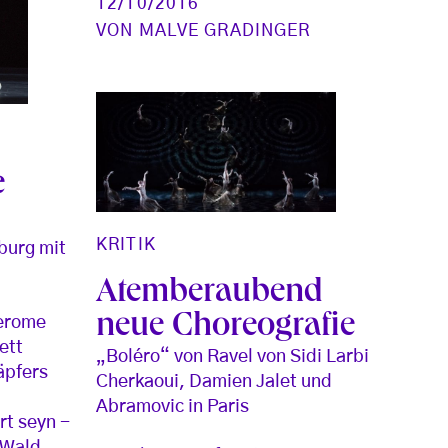
12/10/2016
VON
MALVE GRADINGER
e
KRITIK
burg mit
Atemberaubend
neue Choreografie
Jerome
ett
„Boléro“ von Ravel von Sidi Larbi
äpfers
Cherkaoui, Damien Jalet und
Abramovic in Paris
t seyn -