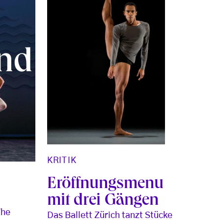
nd
KRITIK
Eröffnungsmenu
mit drei Gängen
The
Das Ballett Zürich tanzt Stücke