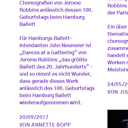
Choreografien von Jerome
Robbins 
Robbins anlässlich dessen 100.
der Pari
Geburtstags beim Hamburg
Ballett
Ein über
themati
Für Hamburgs Ballett-
choreogr
Intendanten John Neumeier ist
zusamme
„Dances at a Gathering“ von
handelt e
Jerome Robbins „das größte
Werken n
Ballett des 20. Jahrhunderts“ –
Meisterw
und so nimmt es nicht Wunder,
dass gerade dieses Werk
24/05/
anlässlich des 100. Geburtstags
VON
JU
beim Hamburg Ballett
wiederaufgenommen wird.
20/09/2017
VON
ANNETTE BOPP