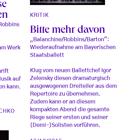
se
en
KRITIK
 Robbins
Bitte mehr davon
„Balanchine/Robbins/Barton“:
Wiederaufnahme am Bayerischen
 am Werk
Staatsballett
Klug vom neuen Ballettchef Igor
rift
Zelensky diesen dramaturgisch
usik auf
ausgewogenen Dreiteiler aus dem
en kann.
Repertoire zu übernehmen.
Zudem kann er an diesem
kompakten Abend die gesamte
SCHKO
Riege seiner ersten und seiner
(Demi-)Solisten vorführen.