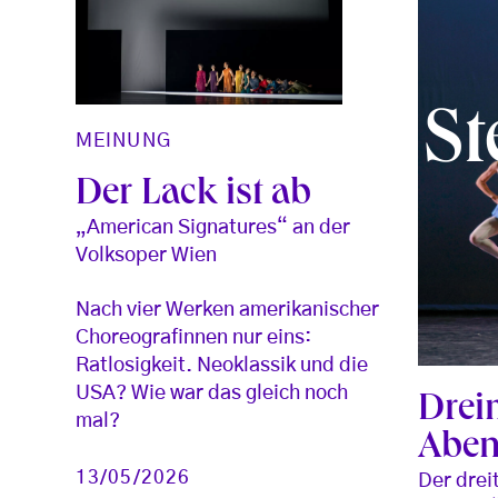
S
MEINUNG
Der Lack ist ab
„American Signatures“ an der
Volksoper Wien
Nach vier Werken amerikanischer
Choreografinnen nur eins:
Ratlosigkeit. Neoklassik und die
USA? Wie war das gleich noch
Drei
mal?
Aben
13/05/2026
Der drei