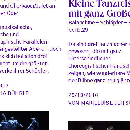
Kleine Tanzrei
und Cherkaoui/Jalet an
mit ganz Groß
ser Oper
Balanchine - Schläpfer -
 musikalische,
bei b.29
sche und
aphische Parallelen
Da sind drei Tanzmacher
ngestellter Abend – doch
gewesen, die mit ganz
s sich bei allen drei
unterschiedlicher
icht um die größten
choreografischer Handsch
erke ihrer Schöpfer.
zeigen, wie wunderbare M
der Bühne ganz neu glänz
2017
LIA BÜHRLE
29/10/2016
VON
MARIELUISE JEIT