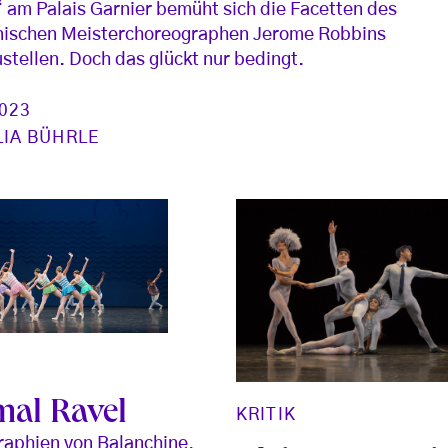
 am Palais Garnier bemüht sich die Facetten des
nischen Meisterchoreographen Jerome Robbins
stellen. Doch das glückt nur bedingt.
2023
LIA BÜHRLE
mal Ravel
KRITIK
aphien von Balanchine,