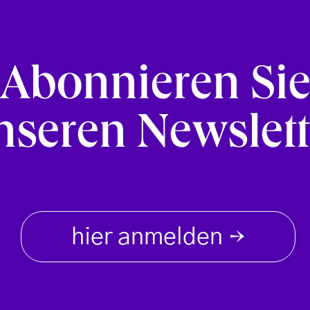
Abonnieren Si
nseren Newslett
hier anmelden
→