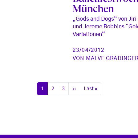
München
„Gods and Dogs“ von Jiri 
und Jerome Robbins "Go
Variationen“
23/04/2012
VON
MALVE GRADINGE
Seite
Seite
Seite
Nächste Seite
Letzte Seite
1
2
3
››
Last »