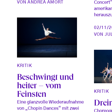
VON
ANDREA AMORT
Concert“
amerika
herauszu
02/11/
VON
JU
KRITIK
Beschwingt und
heiter – vom
KRITIK
Feinsten
Drei
Eine glanzvolle Wiederaufnahme
von „Chopin Dances“ mit zwei
Choreogr