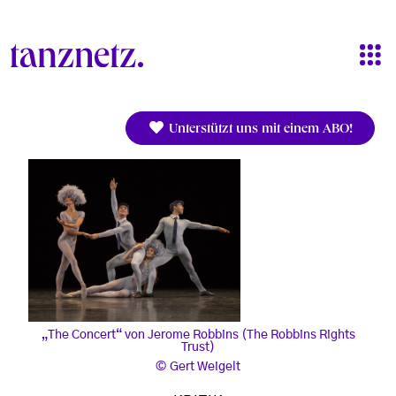
Direkt zum Inhalt
Unterstützt uns mit einem ABO!
„The Concert“ von Jerome Robbins (The Robbins Rights
Trust)
Gert Weigelt