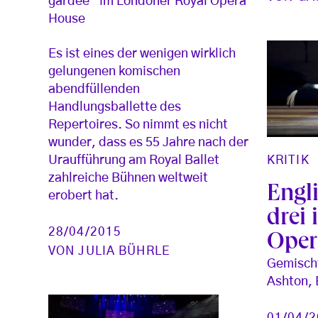
gardée“ im Londoner Royal Opera
House
Es ist eines der wenigen wirklich
gelungenen komischen
abendfüllenden
Handlungsballette des
Repertoires. So nimmt es nicht
wunder, dass es 55 Jahre nach der
KRITIK
Uraufführung am Royal Ballet
zahlreiche Bühnen weltweit
Engli
erobert hat.
drei
28/04/2015
Oper
VON
JULIA BÜHRLE
Gemischt
Ashton, 
01/04/