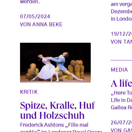
werden.
am verg
Dezember
07/05/2024
in Londo
VON
ANNA BEKE
19/12/
VON
TA
MEDIA
A lif
KRITIK
„Here To
Life in 
Spitze, Kralle, Huf
Gallea R
und Holzschuh
26/07/
Frederick Ashtons „Fille mal
VON
GA