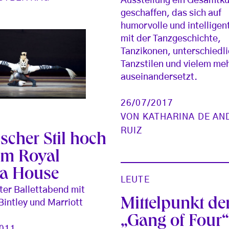
Ausstellung ein Gesamtk
geschaffen, das sich auf
humorvolle und intelligen
mit der Tanzgeschichte,
Tanzikonen, unterschiedl
Tanzstilen und vielem me
auseinandersetzt.
26/07/2017
VON
KATHARINA DE AN
RUIZ
scher Stil hoch
 im Royal
a House
LEUTE
er Ballettabend mit
Mittelpunkt de
Bintley und Marriott
„Gang of Four
2011