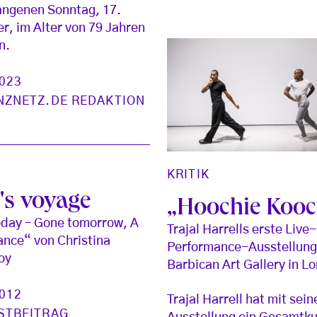
angenen Sonntag, 17.
, im Alter von 79 Jahren
n.
2023
NZNETZ.DE REDAKTION
KRITIK
e's voyage
„Hoochie Kooc
day – Gone tomorrow, A
Trajal Harrells erste Live-
Dance“ von Christina
Performance-Ausstellung 
oy
Barbican Art Gallery in L
2012
Trajal Harrell hat mit sein
STBEITRAG