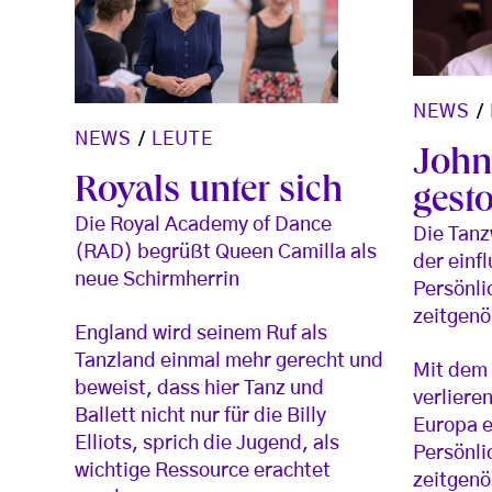
NEWS
/
NEWS
/
LEUTE
John
Royals unter sich
gest
Die Royal Academy of Dance
Die Tanz
(RAD) begrüßt Queen Camilla als
der einf
neue Schirmherrin
Persönli
zeitgenö
England wird seinem Ruf als
Tanzland einmal mehr gerecht und
Mit dem 
beweist, dass hier Tanz und
verliere
Ballett nicht nur für die Billy
Europa e
Elliots, sprich die Jugend, als
Persönli
wichtige Ressource erachtet
zeitgenö