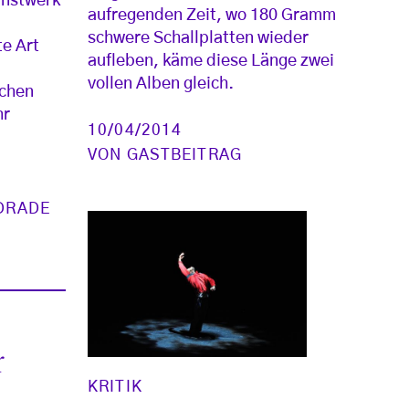
unstwerk
aufregenden Zeit, wo 180 Gramm
schwere Schallplatten wieder
te Art
aufleben, käme diese Länge zwei
vollen Alben gleich.
ichen
hr
10/04/2014
VON
GASTBEITRAG
DRADE
r
KRITIK
“