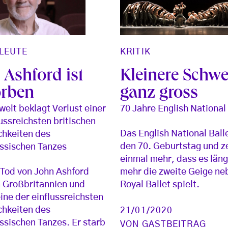
LEUTE
KRITIK
 Ashford ist
Kleinere Schwe
orben
ganz gross
welt beklagt Verlust einer
70 Jahre English National
lussreichsten britischen
Das English National Balle
chkeiten des
den 70. Geburtstag und z
ssischen Tanzes
einmal mehr, dass es läng
Tod von John Ashford
mehr die zweite Geige n
n Großbritannien und
Royal Ballet spielt.
ine der einflussreichsten
chkeiten des
21/01/2020
ssischen Tanzes. Er starb
VON
GASTBEITRAG