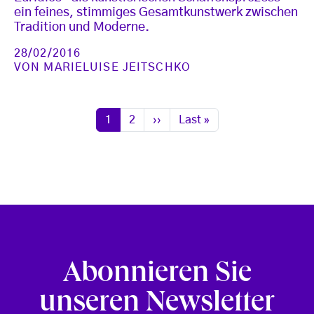
ein feines, stimmiges Gesamtkunstwerk zwischen
Tradition und Moderne.
28/02/2016
VON
MARIELUISE JEITSCHKO
Seitennummerierung
Seite
Seite
Nächste Seite
Letzte Seite
1
2
››
Last »
Abonnieren Sie
unseren Newsletter