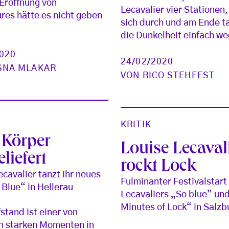
Eröffnung von
Lecavalier vier Stationen,
es hätte es nicht geben
sich durch und am Ende ta
die Dunkelheit einfach we
2020
24/02/2020
SNA MLAKAR
VON
RICO STEHFEST
KRITIK
Körper
Louise Lecaval
liefert
rockt Lock
ecavalier tanzt ihr neues
Fulminanter Festivalstart
 Blue“ in Hellerau
Lecavaliers „So blue” un
Minutes of Lock“ in Salzb
stand ist einer von
n starken Momenten in