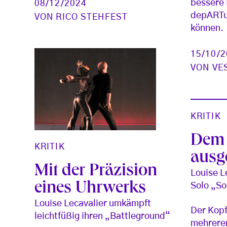
bessere 
08/12/2024
depARTur
VON
RICO STEHFEST
können.
15/10/
VON
VE
KRITIK
Dem 
KRITIK
ausge
Mit der Präzision
Louise L
eines Uhrwerks
Solo „So
Louise Lecavalier umkämpft
Der Kopf
leichtfüßig ihren „Battleground“
mehrere