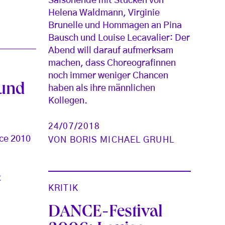
Saisonende mit Stücken von
Helena Waldmann, Virginie
Brunelle und Hommagen an Pina
Bausch und Louise Lecavalier: Der
Abend will darauf aufmerksam
machen, dass Choreografinnen
noch immer weniger Chancen
und
haben als ihre männlichen
Kollegen.
h
24/07/2018
nce 2010
VON
BORIS MICHAEL GRUHL
R
KRITIK
DANCE-Festival