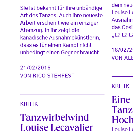
dem neue
Sie ist bekannt für ihre unbändige
Louise L
Art des Tanzes. Auch ihre neueste
Ausnahm
Arbeit erscheint wie ein einziger
das Gesi
Atemzug. In ihr zeigt die
„La La 
kanadische Ausnahmekünstlerin,
dass es für einen Kampf nicht
18/02/
unbedingt einen Gegner braucht
VON
AL
21/02/2016
VON
RICO STEHFEST
KRITIK
Eine
KRITIK
Tanz
Tanzwirbelwind
Hoc
Louise Lecavalier
Louise L