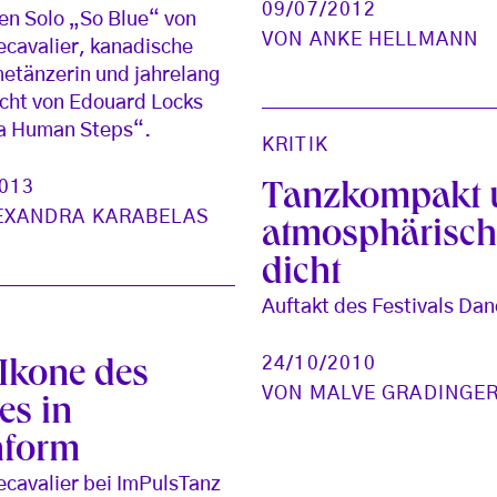
09/07/2012
n Solo „So Blue“ von
VON
ANKE HELLMANN
ecavalier, kanadische
etänzerin und jahrelang
cht von Edouard Locks
La Human Steps“.
KRITIK
2013
Tanzkompakt 
EXANDRA KARABELAS
atmosphärisc
dicht
Auftakt des Festivals Da
24/10/2010
 Ikone des
VON
MALVE GRADINGE
es in
hform
ecavalier bei ImPulsTanz