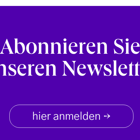
Abonnieren Si
nseren Newslett
hier anmelden
→