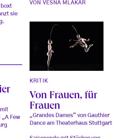
VON
VESNA MLAKAR
 boxt
nzt sie
g.
KRITIK
ier
Von Frauen, für
Frauen
 mit
„Grandes Dames“ von Gauthier
d „A Few
Dance am Theaterhaus Stuttgart
urg