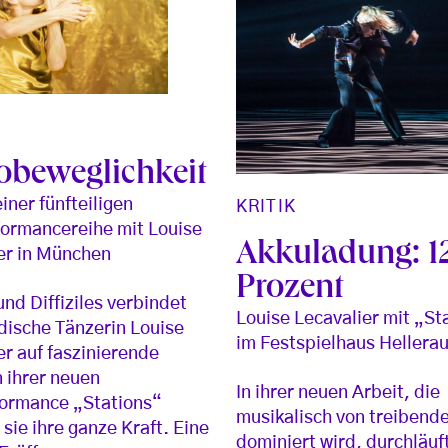
obeweglichkeit
iner fünfteiligen
KRITIK
ormancereihe mit Louise
Akkuladung: 1
er in München
Prozent
und Diffiziles verbindet
Louise Lecavalier mit „St
dische Tänzerin Louise
im Festspielhaus Hellera
er auf faszinierende
n ihrer neuen
In ihrer neuen Arbeit, die
formance „Stations“
musikalisch von treibend
 sie ihre ganze Kraft. Eine
dominiert wird, durchläuf