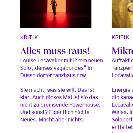
KRITIK
KRITIK
Alles muss raus!
Mikr
Louise Lecavalier mit ihrem neuen
Auftakt e
Solo „danses vagabondes“ im
Tanzperf
Düsseldorfer tanzhaus nrw
Lecavali
Sie macht, was sie will. Das ist
Energie 
klar. Auch dieses Mal ist sie das
die kana
nicht zu bremsende Powerhouse.
Lecavali
Und sonst? Eigentlich nichts
Weise. I
Neues. Macht aber nichts.
Soloper
entfaltet