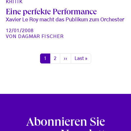
KRITIK
Eine perfekte Performance
Xavier Le Roy macht das Publikum zum Orchester
12/01/2008
VON
DAGMAR FISCHER
Seitennummerierung
Seite
Seite
Nächste Seite
Letzte Seite
1
2
››
Last »
Abonnieren Sie