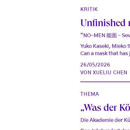
KRITIK
Unfinished
“NO-MEN 能面 – Severa
Yuko Kaseki, Mieko S
Can a mask that has 
26/05/2026
VON
XUELIU CHEN
THEMA
„Was der Kö
Die Akademie der Küns