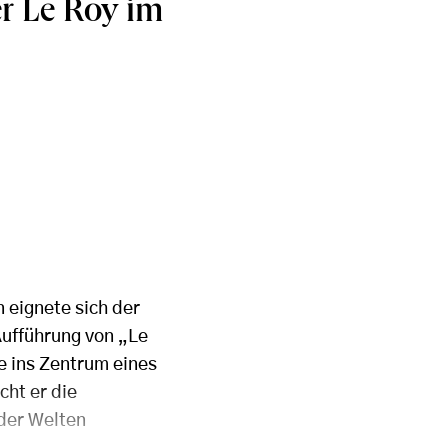
er Le Roy im
n eignete sich der
Aufführung von „Le
e ins Zentrum eines
cht er die
der Welten