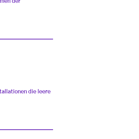
hmen der
allationen die leere