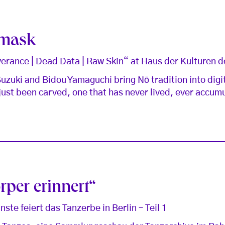
 mask
nce | Dead Data | Raw Skin“ at Haus der Kulturen der
uzuki and Bidou Yamaguchi bring Nō tradition into digi
just been carved, one that has never lived, ever accumu
rper erinnert“
te feiert das Tanzerbe in Berlin – Teil 1