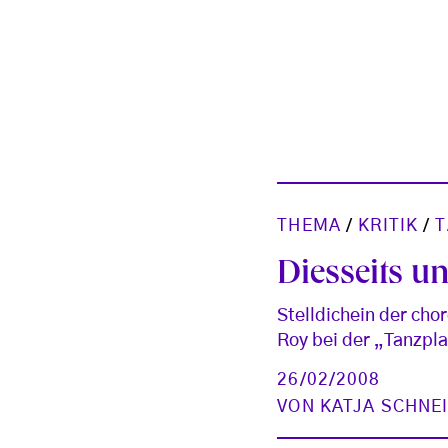
THEMA
/
KRITIK
/
T
Diesseits u
Stelldichein der cho
Roy bei der „Tanzpl
26/02/2008
VON
KATJA SCHNE