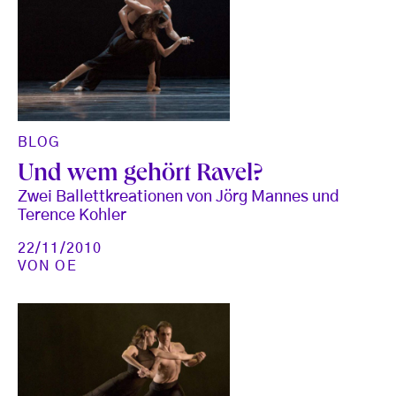
BLOG
Und wem gehört Ravel?
Zwei Ballettkreationen von Jörg Mannes und
Terence Kohler
22/11/2010
VON
OE