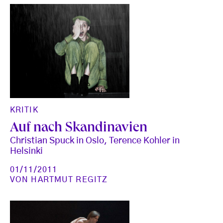
KRITIK
Auf nach Skandinavien
Christian Spuck in Oslo, Terence Kohler in
Helsinki
01/11/2011
VON
HARTMUT REGITZ