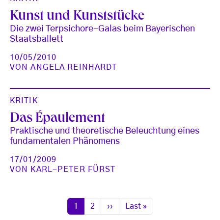
Kunst und Kunststücke
Die zwei Terpsichore-Galas beim Bayerischen
Staatsballett
10/05/2010
VON
ANGELA REINHARDT
KRITIK
Das Épaulement
Praktische und theoretische Beleuchtung eines
fundamentalen Phänomens
17/01/2009
VON
KARL-PETER FÜRST
Seitennummerierung
Seite
Seite
Nächste Seite
Letzte Seite
1
2
››
Last »