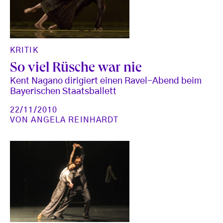
KRITIK
So viel Rüsche war nie
Kent Nagano dirigiert einen Ravel-Abend beim
Bayerischen Staatsballett
22/11/2010
VON
ANGELA REINHARDT