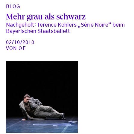
BLOG
Mehr grau als schwarz
Nachgeholt: Terence Kohlers „Série Noire“ beim
Bayerischen Staatsballett
02/10/2010
VON
OE