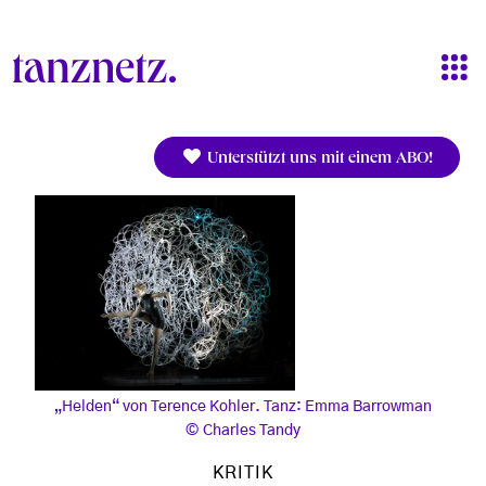
Direkt zum Inhalt
Unterstützt uns mit einem ABO!
„Helden“ von Terence Kohler. Tanz: Emma Barrowman
Charles Tandy
KRITIK