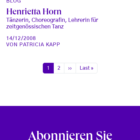
BLOG
Henrietta Horn
Tänzerin, Choreografin, Lehrerin für
zeitgenössischen Tanz
14/12/2008
VON
PATRICIA KAPP
Seitennummerierung
Seite
Seite
Nächste Seite
Letzte Seite
1
2
››
Last »
Abonnieren Sie