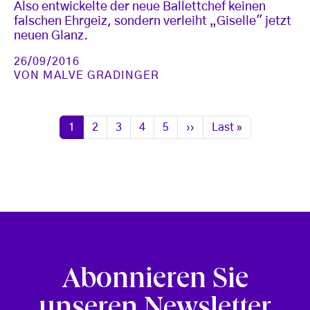
Also entwickelte der neue Ballettchef keinen
falschen Ehrgeiz, sondern verleiht „Giselle" jetzt
neuen Glanz.
26/09/2016
VON
MALVE GRADINGER
Seitennummerierung
Seite
Seite
Seite
Seite
Seite
Nächste Seite
Letzte Seite
1
2
3
4
5
››
Last »
Abonnieren Sie