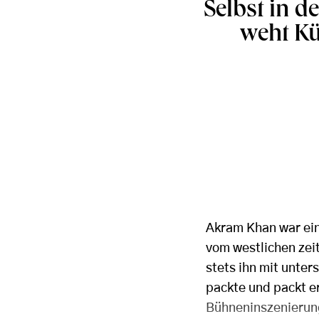
Selbst in 
weht Kü
Akram Khan war ein
vom westlichen zei
stets ihn mit unter
packte und packt e
Bühneninszenierung