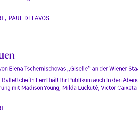
RT
,
PAUL DELAVOS
auen
von Elena Tschernischovas „Giselle“ an der Wiener St
Ballettchefin Ferri hält ihr Publikum auch in den Abend
ung mit Madison Young, Milda Luckuté, Victor Caixeta
RT