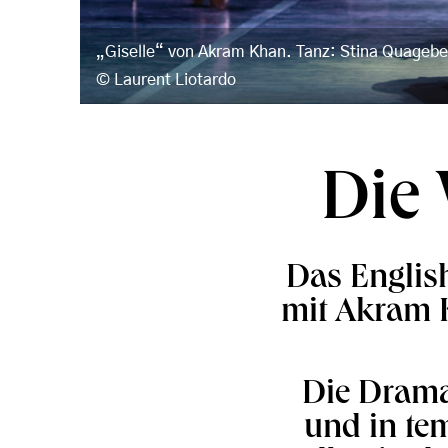
„Giselle“ von Akram Khan. Tanz: Stina Quagebeu
Laurent Liotardo
Die 
Das English
mit Akram K
Die Dramat
und in te