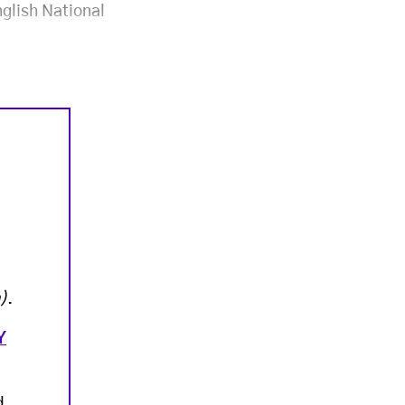
nglish National
)
.
Y
d